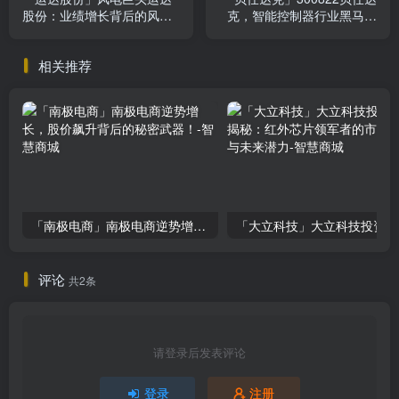
股份：业绩增长背后的风险
克，智能控制器行业黑马，
与机遇
你不看绝对会后悔！
相关推荐
「南极电商」南极电商逆势增长，股价飙升背后的秘密武器！
「大
评论
共2条
请登录后发表评论
登录
注册