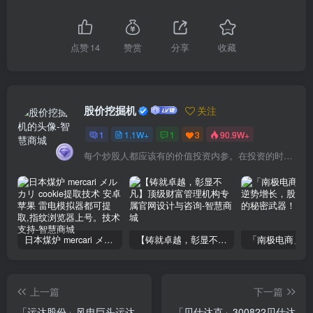
点赞
14
赞赏
分享
收藏
股价挖掘机
关注
1
1.1W+
1
3
90.9W+
每个炒股人都应该有的价值投资内参。在投资的时候，我们把自己看成是企业分析师——而不是市场分析师，也不是宏观经济分析师，更不是证券分析师。
日本煤炉 mercari メルカリ cookie提取技术 安卓 苹果 雷电模拟器都可提取,指纹浏览器上号。技术支持
【铸就卓越，彰显不凡】顶级财富管理机构专属官网设计与咨询
上一篇
下一篇
「运达股份」风电巨头运达
「贝仕达克」300822贝仕达