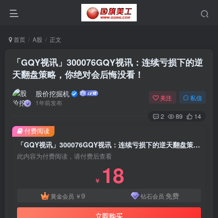
首页
A股
正文
「GQY视讯」300076GQY视讯：连续亏损下的逆
天翻盘策略，你绝对会后悔没看！
股价挖掘机
关注
私信
1年前发布
2
89
14
付费阅读
「GQY视讯」300076GQY视讯：连续亏损下的逆天翻盘策略，你绝对会后悔没看！
此内容为付费阅读，请付费后查看
18
￥
9
免费
黄金会员
￥
钻石会员
立即购买