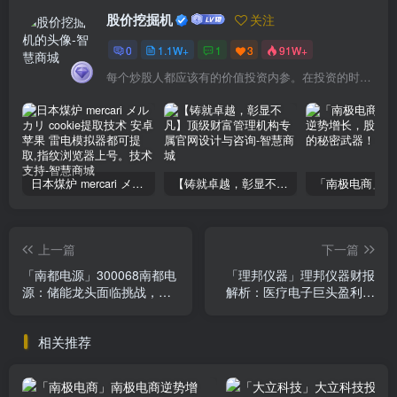
股价挖掘机
关注
0
1.1W+
1
3
91W+
每个炒股人都应该有的价值投资内参。在投资的时候，我们把自己看成是企业分析师——而不是市场分析师，也不是宏观经济分析师，更不是证券分析师。
日本煤炉 mercari メルカリ cookie提取技术 安卓 苹果 雷电模拟器都可提取,指纹浏览器上号。技术支持
【铸就卓越，彰显不凡】顶级财富管理机构专属官网设计与咨询
上一篇
下一篇
「南都电源」300068南都电
「理邦仪器」理邦仪器财报
源：储能龙头面临挑战，盈
解析：医疗电子巨头盈利稳
利下滑藏转机？
中有降，投资价值如何评
估？
相关推荐