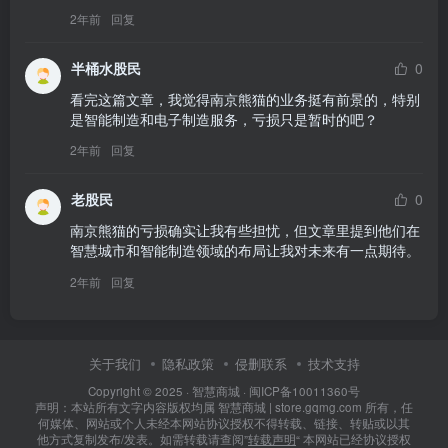
2年前
回复
半桶水股民
0
看完这篇文章，我觉得南京熊猫的业务挺有前景的，特别
是智能制造和电子制造服务，亏损只是暂时的吧？
2年前
回复
老股民
0
南京熊猫的亏损确实让我有些担忧，但文章里提到他们在
智慧城市和智能制造领域的布局让我对未来有一点期待。
2年前
回复
关于我们
隐私政策
侵删联系
技术支持
Copyright © 2025 ·
智慧商城
·
闽ICP备10011360号
声明：本站所有文字内容版权均属 智慧商城 | store.gqmg.com 所有，任
何媒体、网站或个人未经本网站协议授权不得转载、链接、转贴或以其
他方式复制发布/发表。如需转载请查阅”
转载声明
“ 本网站已经协议授权