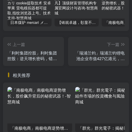
日本煤炉 mercari メルカリ cookie提取技术 安卓 苹果 雷电模拟器都可提取,指纹浏览器上号。技术支持
【铸就卓越，彰显不凡】顶级财富管理机构专属官网设计与咨询
上一篇
下一篇
「利时集团控股」利时集团
「瑞浦兰钧」瑞浦兰钧锂电
控股：逆天增长密码，错过
池企业市值427亿港元，动
必后悔的投资机会
力电池销量逆天增长，你不
看绝对会后悔！
相关推荐
「南极电商」南极电商逆势增长，股价飙升背后的秘密武器！
「