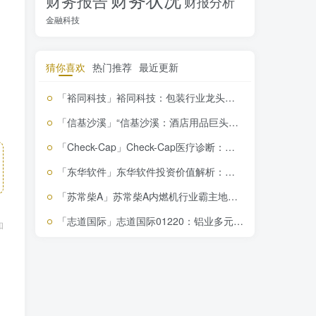
财务报告
财报分析
金融科技
猜你喜欢
热门推荐
最近更新
「裕同科技」裕同科技：包装行业龙头，盈利稳健，投资价值凸显
「信基沙溪」“信基沙溪：酒店用品巨头，揭秘2024年财务挑战与投资机遇！”
「Check-Cap」Check-Cap医疗诊断：创新技术领跑结直肠癌筛查市场，投资潜力解析
「东华软件」东华软件投资价值解析：薛向东家族控股，市盈率41.52，减持评级藏风险？
「苏常柴A」苏常柴A内燃机行业霸主地位，你不看绝对会后悔
「志道国际」志道国际01220：铝业多元经营，投资潜力深度解析
和