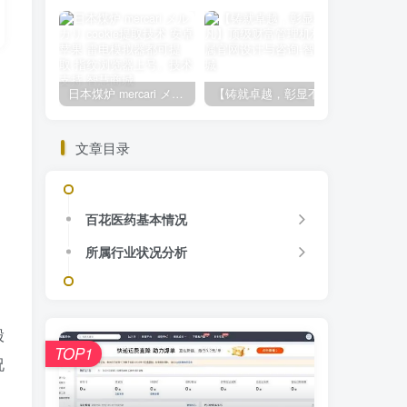
日本煤炉 mercari メルカリ cookie提取技术 安卓 苹果 雷电模拟器都可提取,指纹浏览器上号。技术支持
【铸就卓越，彰显不凡】顶级财富管理机构专属官网设计与咨询
文章目录
百花医药基本情况
所属行业状况分析
股
TOP1
况