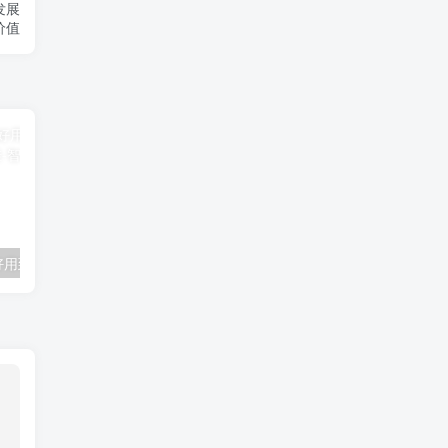
发展
价值
「飞龙股份」好用到哭飞龙股份只需1秒便可开挂
「晨光电缆」“晨光电缆：北交所上市，盈利稳定，但面临行业挑战