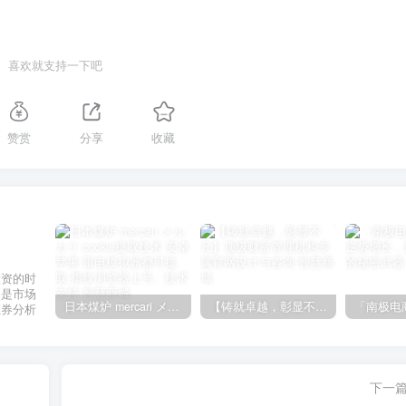
喜欢就支持一下吧
赞赏
分享
收藏
投资的时
不是市场
日本煤炉 mercari メルカリ cookie提取技术 安卓 苹果 雷电模拟器都可提取,指纹浏览器上号。技术支持
【铸就卓越，彰显不凡】顶级财富管理机构专属官网设计与咨询
证券分析
下一