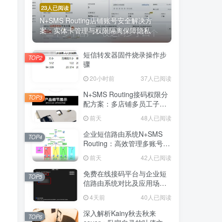
23人已阅读
N+SMS Routing店铺账号安全解决方
案：实体卡管理与权限隔离保障隐私
短信转发器固件烧录操作步
TOP2
骤
20小时前
37人已阅读
N+SMS Routing接码权限分
TOP3
配方案：多店铺多员工子账
号的高效短信路由管理
前天
48人已阅读
企业短信路由系统N+SMS
TOP4
Routing：高效管理多账号验
证码的专业解决方案
前天
42人已阅读
免费在线接码平台与企业短
TOP5
信路由系统对比及应用场景
详解
4天前
40人已阅读
深入解析Kainy秋去秋来
TOP6