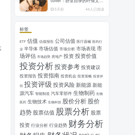
cover：卧室自录的叶倩文经
典粤语情歌翻唱
5天前
44人已阅读
标签
估值
公司估值
估值报告
医疗器械
ETF
医药行
市
其
市场估值
市场表现
半导体
市场分析
业
场评估
投资价值
投资
房地产
市场趋势
投资分析
投资参考
投资建议
投资指南
投资报告
投资机会
投资策略
投资评
投资评级
投资风险
新能源
新能
估
生物制药
源汽车
汽车零部件
智能制造
生物
股价分析
股价
生物技术
医药
生物科技
股票分析
趋势
股票估值
股票
财务分析
投资
行业趋势
行业分析
财务状况