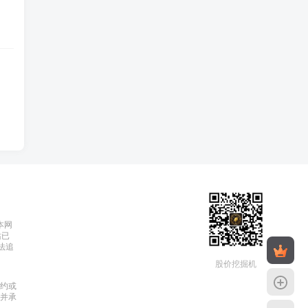
本网
站已
依法追
股价挖掘机
约或
并承