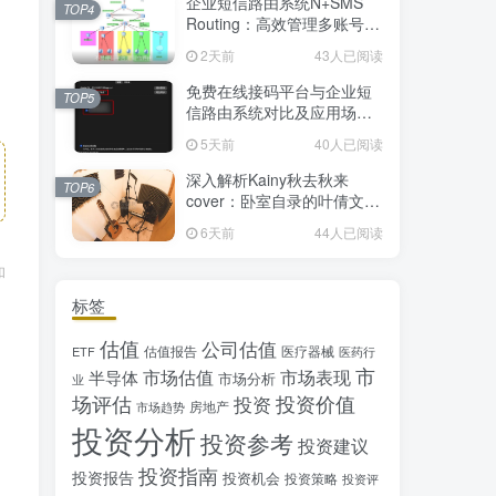
企业短信路由系统N+SMS
TOP4
Routing：高效管理多账号验
证码的专业解决方案
2天前
43人已阅读
免费在线接码平台与企业短
TOP5
信路由系统对比及应用场景
详解
5天前
40人已阅读
深入解析Kainy秋去秋来
TOP6
cover：卧室自录的叶倩文经
典粤语情歌翻唱
6天前
44人已阅读
和
标签
估值
公司估值
估值报告
医疗器械
ETF
医药行
市
市场估值
市场表现
半导体
市场分析
业
场评估
投资价值
投资
房地产
市场趋势
投资分析
投资参考
投资建议
投资指南
投资报告
投资机会
投资策略
投资评