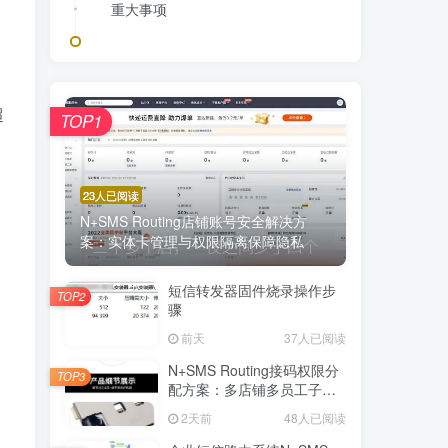
重大事项
超
TOP1
23人已阅读
N+SMS Routing店铺账号安全解决方
案：实体卡管理与权限隔离保障隐私
短信转发器固件烧录操作步
TOP2
骤
前天
37人已阅读
N+SMS Routing接码权限分
TOP3
配方案：多店铺多员工子账
号的高效短信路由管理
2天前
48人已阅读