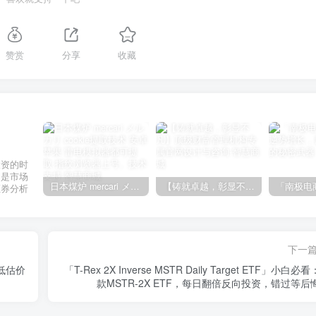
赞赏
分享
收藏
投资的时
不是市场
日本煤炉 mercari メルカリ cookie提取技术 安卓 苹果 雷电模拟器都可提取,指纹浏览器上号。技术支持
【铸就卓越，彰显不凡】顶级财富管理机构专属官网设计与咨询
证券分析
下一
场低估价
「T-Rex 2X Inverse MSTR Daily Target ETF」小白必
款MSTR-2X ETF，每日翻倍反向投资，错过等后