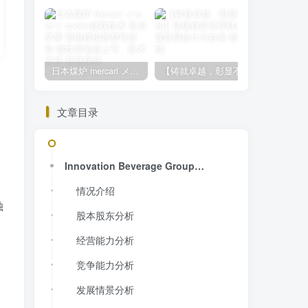
日本煤炉 mercari メルカリ cookie提取技术 安卓 苹果 雷电模拟器都可提取,指纹浏览器上号。技术支持
【铸就卓越，彰显不凡】顶级财富管理机构专属官网设计与咨询
文章目录
Innovation Beverage Group基本情况
情况介绍
独
股本股东分析
经营能力分析
竞争能力分析
发展情景分析