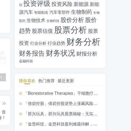
投资评级
投资风险
新能源
新能
估
生物制药
源汽车
汽车零部件
智能制造
生物
股价分析
股价
生物技术
医药
生物科技
股票分析
趋势
股票估值
股票
财务分析
投资
行业趋势
行业分析
财务状况
财务报告
财报分析
金融科技
「南极电商」南极电商逆势增长，股价飙升背后的秘密武器！
「大立科技」大立科技投资价值揭秘：红外芯片领军者的市场布局与未来潜力
「拓斯达」拓斯达（300607）：智能制造龙头，未来增长潜力巨大
猜你喜欢
热门推荐
最近更新
「Biorestorative Therapies」干细胞疗法革命！BRTX引领生物技术新纪元，错过绝对后悔！
「倩碧控股」倩碧控股逆势上涨藏风险，投资需谨慎
篇
看：首
「群兴玩具」群兴玩具股票揭秘：无实际控制人，盈利能力待考究，投资需谨慎
悔！
「金慧科技」金慧科技盈利难题待解，投资价值引关注