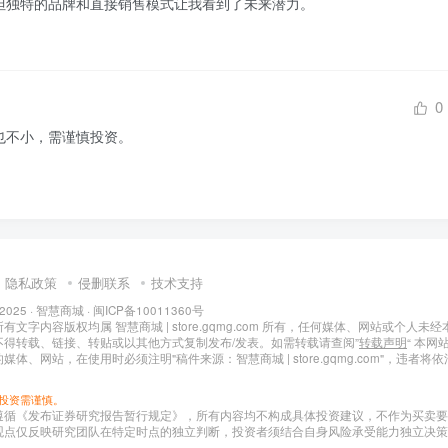
，但独特的品牌和直接销售模式让我看到了未来潜力。
0
也不小，需谨慎投资。
隐私政策
侵删联系
技术支持
 2025 ·
智慧商城
·
闽ICP备10011360号
文字内容版权均属 智慧商城 | store.gqmg.com 所有，任何媒体、网站或个人未经
不得转载、链接、转贴或以其他方式复制发布/发表。如需转载请查阅”
转载声明
“ 本网
媒体、网站，在使用时必须注明"稿件来源：智慧商城 | store.gqmg.com"，违者将
投资需谨慎。
遵循《发布证券研究报告暂行规定》，所有内容均不构成具体投资建议，不作为买卖要
观点仅反映研究团队在特定时点的独立判断，投资者须结合自身风险承受能力独立决策
。