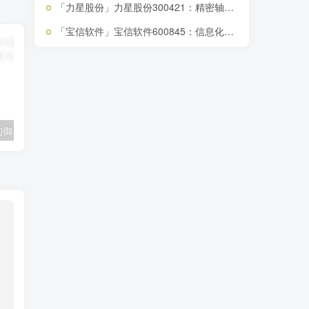
「力星股份」力星股份300421：精密轴承龙头，新能车赛道布局，投资价值解析
「宝信软件」宝信软件600845：信息化巨头，盈利翻倍，你不跟绝对会后悔！
「钧御工程」钧御工程上市背后环保运输服务领航者面临盈利挑战
「Intuitive Machines」太空探索新贵Intuitive Machines，无债务强劲增长，投资评级‘强买’背后的风险解析