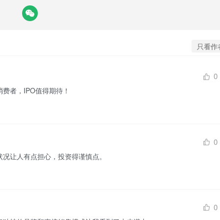
只看作
0
消费者，IPO值得期待！
0
务状况让人有点担心，投资得谨慎点。
0