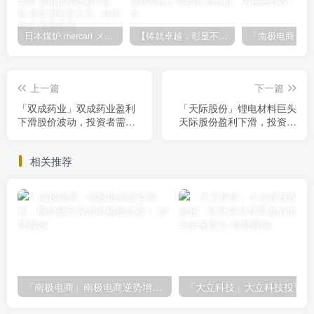
日本煤炉 mercari メルカリ cookie提取技术 安卓 苹果 雷电模拟器都可提取,指纹浏览器上号。技术支持
【铸就卓越，彰显不凡】顶级财富管理机构专属官网设计与咨询
上一篇
下一篇
「双成药业」双成药业盈利
「天际股份」锂电材料巨头
下滑股价波动，投资者需警
天际股份盈利下滑，投资需
惕风险
谨慎！
相关推荐
「南极电商」南极电商逆势增长，股价飙升背后的秘密武器！
「大