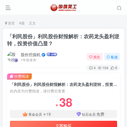
首页
A股
正文
「利民股份」利民股份财报解析：农药龙头盈利逆
转，投资价值凸显？
股价挖掘机
关注
私信
1年前发布
4
104
6
付费阅读
「利民股份」利民股份财报解析：农药龙头盈利逆转，投资价值凸显？
此内容为付费阅读，请付费后查看
38
￥
19
免费
黄金会员
￥
钻石会员
立即购买