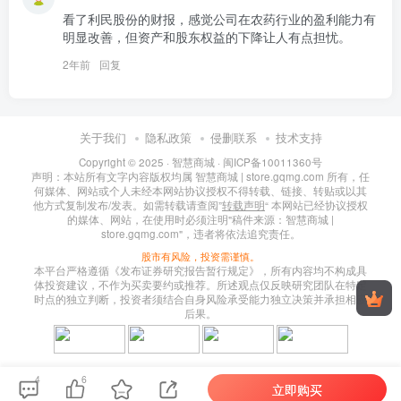
看了利民股份的财报，感觉公司在农药行业的盈利能力有
明显改善，但资产和股东权益的下降让人有点担忧。
2年前
回复
关于我们
隐私政策
侵删联系
技术支持
Copyright © 2025 ·
智慧商城
·
闽ICP备10011360号
声明：本站所有文字内容版权均属 智慧商城 | store.gqmg.com 所有，任
何媒体、网站或个人未经本网站协议授权不得转载、链接、转贴或以其
他方式复制发布/发表。如需转载请查阅”
转载声明
“ 本网站已经协议授权
的媒体、网站，在使用时必须注明"稿件来源：智慧商城 |
store.gqmg.com"，违者将依法追究责任。
股市有风险，投资需谨慎。
本平台严格遵循《发布证券研究报告暂行规定》，所有内容均不构成具
体投资建议，不作为买卖要约或推荐。所述观点仅反映研究团队在特定
时点的独立判断，投资者须结合自身风险承受能力独立决策并承担相应
后果。
4
6
立即购买