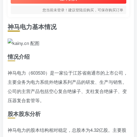
您当前未登录！建议登陆后购买，可保存购买订单
神马电力基本情况
情况介绍
神马电力（603530）是一家位于江苏省南通市的上市公司，
主要业务为电力系统外绝缘系列产品的研发、生产与销售。
公司的主营产品包括空心复合绝缘子、支柱复合绝缘子、变
压器复合套管等。
股本股东分析
神马电力的股本结构相对稳定，总股本为4.32亿股。主要股