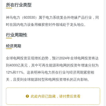
所在行业类型
神马电力（603530）属于电力系统复合外绝缘产品行业，同
时在国内电力设备用橡胶密封件领域处于龙头地位。
行业周期性
经济周期
全球电网投资呈现增长趋势，预计2024年全球电网投资将达
到4000亿美元，其中可再生能源和电网的投资年增速分别为
12%和11%。这表明神马电力所在行业与经济周期紧密相
关，且受到全球能源转型和电网投资增长的正向影响。
此处内容已隐藏，请付费后查看