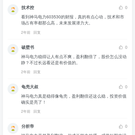
技术控
0
看到神马电力603530的财报，真的有点心动，技术和市
场占有率都那么高，未来发展潜力大。
2年前
回复
破壁书
0
神马电力稳得让人有点不爽，盈利翻倍了，股价怎么没动
静？不过长远看还是有价值的。
2年前
回复
龟壳大叔
0
神马电力真是稳得像龟壳，盈利翻倍还这么稳，投资价值
确实是亮了！
2年前
回复
分析帝
0