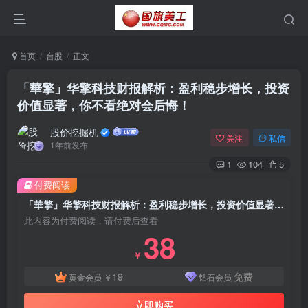
首页
台股
正文
「華擎」华擎科技财报解析：盈利稳步增长，投资
价值显著，你不看绝对会后悔！
股价挖掘机
关注
私信
1年前发布
1
104
5
付费阅读
「華擎」华擎科技财报解析：盈利稳步增长，投资价值显著，你不看绝对会后悔！
此内容为付费阅读，请付费后查看
38
￥
19
免费
黄金会员
￥
钻石会员
立即购买