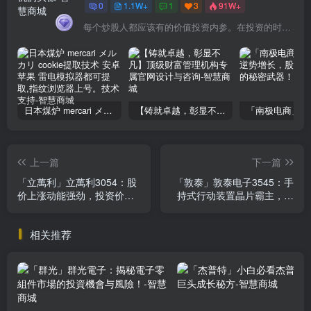
0
1.1W+
1
3
91W+
每个炒股人都应该有的价值投资内参。在投资的时候，我们把自己看成是企业分析师——而不是市场分析师，也不是宏观经济分析师，更不是证券分析师。
日本煤炉 mercari メルカリ cookie提取技术 安卓 苹果 雷电模拟器都可提取,指纹浏览器上号。技术支持
【铸就卓越，彰显不凡】顶级财富管理机构专属官网设计与咨询
上一篇
下一篇
「立萬利」立萬利3054：股
「敦泰」敦泰电子3545：手
价上涨动能强劲，投资价值
持式行动装置晶片霸主，市
凸显，错过必后悔！
场竞争力解析
相关推荐