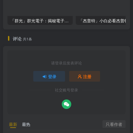
「群光」群光電子：揭秘電子零組件市場的投資機會与風險！
「
评论
共1条
请登录后发表评论
登录
注册
社交账号登录
只看作者
最新
最热