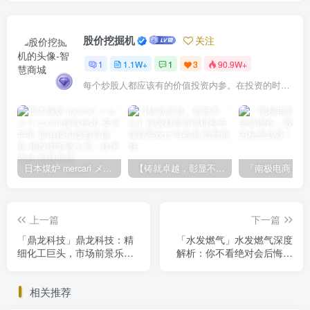
股价挖掘机
关注
1
1.1W+
1
3
90.9W+
每个炒股人都应该有的价值投资内参。在投资的时候，我们把自己看成是企业分析师——而不是市场分析师，也不是宏观经济分析师，更不是证券分析师。
日本煤炉 mercari メルカリ cookie提取技术 安卓 苹果 雷电模拟器都可提取,指纹浏览器上号。技术支持
【铸就卓越，彰显不凡】顶级财富管理机构专属官网设计与咨询
上一篇
下一篇
「鼎龙科技」鼎龙科技：精
「水发燃气」水发燃气深度
细化工巨头，市场前景乐
解析：你不看绝对会后悔的
观，投资价值解析
投资机会
相关推荐