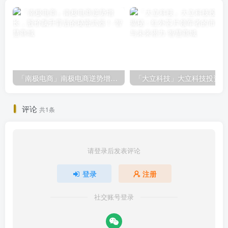
「南极电商」南极电商逆势增长，股价飙升背后的秘密武器！
「大
评论
共1条
请登录后发表评论
登录
注册
社交账号登录