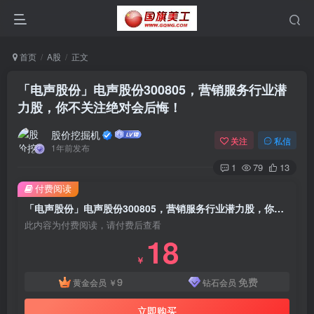
首页
A股
正文
「电声股份」电声股份300805，营销服务行业潜
力股，你不关注绝对会后悔！
股价挖掘机
关注
私信
1年前发布
1
79
13
付费阅读
「电声股份」电声股份300805，营销服务行业潜力股，你不关注绝对会后悔！
此内容为付费阅读，请付费后查看
18
￥
9
免费
黄金会员
￥
钻石会员
立即购买