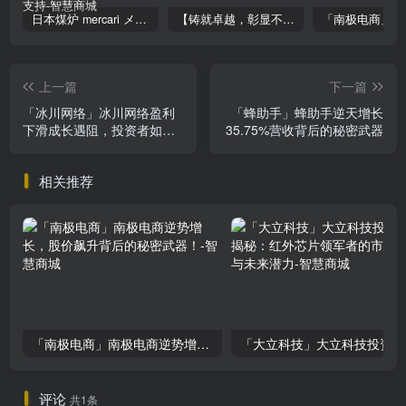
日本煤炉 mercari メルカリ cookie提取技术 安卓 苹果 雷电模拟器都可提取,指纹浏览器上号。技术支持
【铸就卓越，彰显不凡】顶级财富管理机构专属官网设计与咨询
上一篇
下一篇
「冰川网络」冰川网络盈利
「蜂助手」蜂助手逆天增长
下滑成长遇阻，投资者如何
35.75%营收背后的秘密武器
应对挑战？
相关推荐
「南极电商」南极电商逆势增长，股价飙升背后的秘密武器！
「大
评论
共1条