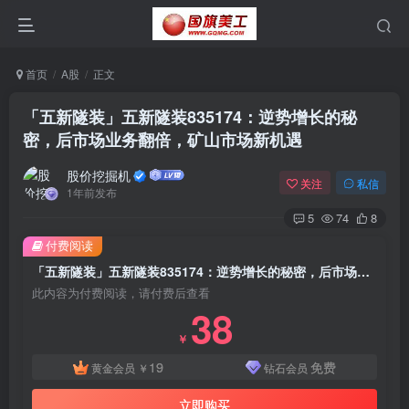
首页
A股
正文
「五新隧装」五新隧装835174：逆势增长的秘
密，后市场业务翻倍，矿山市场新机遇
股价挖掘机
关注
私信
1年前发布
5
74
8
付费阅读
「五新隧装」五新隧装835174：逆势增长的秘密，后市场业务翻倍，矿山市场新机遇
此内容为付费阅读，请付费后查看
38
￥
19
免费
黄金会员
￥
钻石会员
立即购买