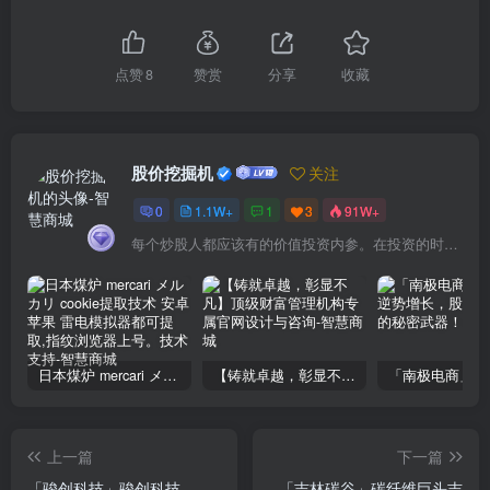
点赞
8
赞赏
分享
收藏
股价挖掘机
关注
0
1.1W+
1
3
91W+
每个炒股人都应该有的价值投资内参。在投资的时候，我们把自己看成是企业分析师——而不是市场分析师，也不是宏观经济分析师，更不是证券分析师。
日本煤炉 mercari メルカリ cookie提取技术 安卓 苹果 雷电模拟器都可提取,指纹浏览器上号。技术支持
【铸就卓越，彰显不凡】顶级财富管理机构专属官网设计与咨询
上一篇
下一篇
「骏创科技」骏创科技
「吉林碳谷」碳纤维巨头吉