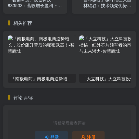
833533：营收增长盈利下降
林碳谷：技术领先优势显
新能源汽车零部件竞争加剧
著，盈利困境待解
相关推荐
「南极电商」南极电商逆势增长，股价飙升背后的秘密武器！
「大
评论
共5条
请登录后发表评论
登录
注册