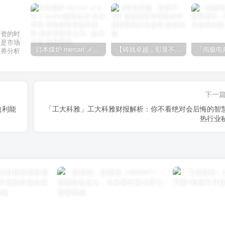
投资的时
不是市场
日本煤炉 mercari メルカリ cookie提取技术 安卓 苹果 雷电模拟器都可提取,指纹浏览器上号。技术支持
【铸就卓越，彰显不凡】顶级财富管理机构专属官网设计与咨询
证券分析
下一
盈利能
「工大科雅」工大科雅财报解析：你不看绝对会后悔的智
热行业