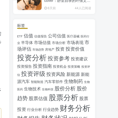
cover：卧室自录的叶倩文经
典粤语情歌翻唱
6天前
44人已阅读
标签
需
估值
公司估值
估值报告
医疗器械
ETF
医药行
市
步
市场估值
市场表现
半导体
市场分析
业
场评估
投资价值
投资
房地产
市场趋势
投资分析
投资参考
投资建议
投资指南
投资报告
投资机会
投资策略
投资评
投资评级
投资风险
新能源
新能
估
生物制药
源汽车
汽车零部件
智能制造
生物
股价分析
股价
生物技术
多
医药
生物科技
股票分析
趋势
股票估值
股票
财务分析
投资
行业趋势
行业分析
财务状况