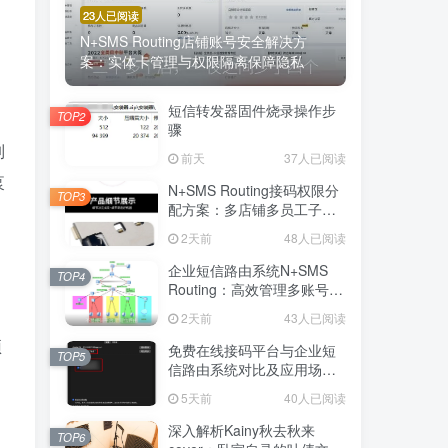
23人已阅读
。
N+SMS Routing店铺账号安全解决方
案：实体卡管理与权限隔离保障隐私
短信转发器固件烧录操作步
TOP2
骤
制
前天
37人已阅读
泵
N+SMS Routing接码权限分
TOP3
配方案：多店铺多员工子账
号的高效短信路由管理
2天前
48人已阅读
企业短信路由系统N+SMS
TOP4
Routing：高效管理多账号验
证码的专业解决方案
2天前
43人已阅读
预
免费在线接码平台与企业短
TOP5
信路由系统对比及应用场景
详解
5天前
40人已阅读
深入解析Kainy秋去秋来
TOP6