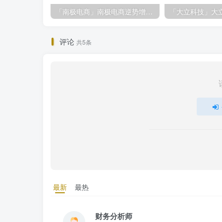
「南极电商」南极电商逆势增长，股价飙升背后的秘密武器！
评论
共5条
最新
最热
财务分析师