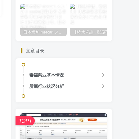
日本煤炉 mercari メルカリ cookie提取技术 安卓 苹果 雷电模拟器都可提取,指纹浏览器上号。技术支持
【铸就卓越，彰显不凡】顶级财富管理机构专属官网设计与咨询
文章目录
泰福泵业基本情况
所属行业状况分析
TOP1