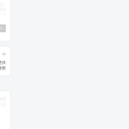
「南极电商」南极电商逆势增长，股价飙升背后的秘密武器！
「大立科技」大立科技投资价值揭秘：红外芯片领军者的市场布局与未来潜力
「拓斯达」拓斯达（300607）：智能制造龙头，未来增长潜力巨大
篇
慧供
秘密