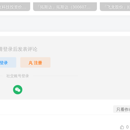
「大立科技」大立科技投资价值揭秘：红外芯片领军者的市场布局与未来潜力
「拓斯达」拓斯达（300607）：智能制造龙头，未来增长潜力巨大
请登录后发表评论
登录
注册
社交账号登录
只看作
0