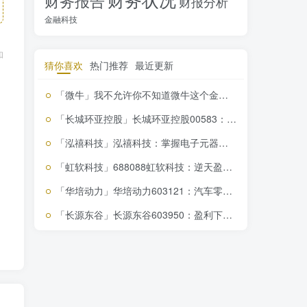
财务报告
财报分析
金融科技
和
猜你喜欢
热门推荐
最近更新
「微牛」我不允许你不知道微牛这个金融科技新星
「长城环亚控股」长城环亚控股00583：你不看的财报，将错过逆天投资机会！
「泓禧科技」泓禧科技：掌握电子元器件核心，市场回暖下的投资机遇揭秘
「虹软科技」688088虹软科技：逆天盈利能力，你不关注绝对会后悔！
「华培动力」华培动力603121：汽车零部件巨头，盈利增强，投资价值凸显
「长源东谷」长源东谷603950：盈利下滑藏风险，投资需谨慎