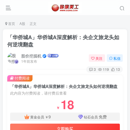
首页
A股
正文
「华侨城A」华侨城A深度解析：央企文旅龙头如
何逆境翻盘
股价挖掘机
关注
私信
1年前发布
3
119
13
付费阅读
「华侨城A」华侨城A深度解析：央企文旅龙头如何逆境翻盘
此内容为付费阅读，请付费后查看
18
￥
9
免费
黄金会员
￥
钻石会员
立即购买