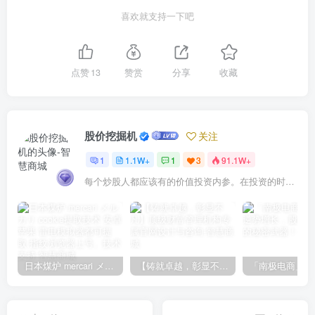
喜欢就支持一下吧
点赞
13
赞赏
分享
收藏
股价挖掘机
关注
1
1.1W+
1
3
91.1W+
每个炒股人都应该有的价值投资内参。在投资的时候，我们把自己看成是企业分析师——而不是市场分析师，也不是宏观经济分析师，更不是证券分析师。
日本煤炉 mercari メルカリ cookie提取技术 安卓 苹果 雷电模拟器都可提取,指纹浏览器上号。技术支持
【铸就卓越，彰显不凡】顶级财富管理机构专属官网设计与咨询