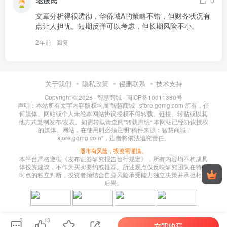
老股民
0
文章分析得很透彻，华侨城A的策略不错，但财务状况有
点让人担忧。短期反弹可以考虑，但长期风险不小。
2年前
回复
关于我们
隐私政策
侵删联系
技术支持
Copyright © 2025 ·
智慧商城
·
闽ICP备10011360号
声明：本站所有文字内容版权均属 智慧商城 | store.gqmg.com 所有，任
何媒体、网站或个人未经本网站协议授权不得转载、链接、转贴或以其
他方式复制发布/发表。如需转载请查阅”
转载声明
“ 本网站已经协议授权
的媒体、网站，在使用时必须注明"稿件来源：智慧商城 |
store.gqmg.com"，违者将依法追究责任。
股市有风险，投资需谨慎。
本平台严格遵循《发布证券研究报告暂行规定》，所有内容均不构成具
体投资建议，不作为买卖要约或推荐。所述观点仅反映研究团队在特定
时点的独立判断，投资者须结合自身风险承受能力独立决策并承担相应
后果。
3
13
立即购买