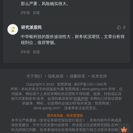
那么严重，风险确实很大。
2年前
回复
研究派股民
0
中华银科技的股价波动性大，财务状况堪忧，文章分析得
很到位，值得警惕。
2年前
回复
关于我们
隐私政策
侵删联系
技术支持
Copyright © 2025 ·
智慧商城
·
闽ICP备10011360号
声明：本站所有文字内容版权均属 智慧商城 | store.gqmg.com 所有，任
何媒体、网站或个人未经本网站协议授权不得转载、链接、转贴或以其
他方式复制发布/发表。如需转载请查阅”
转载声明
“ 本网站已经协议授权
的媒体、网站，在使用时必须注明"稿件来源：智慧商城 |
store.gqmg.com"，违者将依法追究责任。
股市有风险，投资需谨慎。
本平台严格遵循《发布证券研究报告暂行规定》，所有内容均不构成具
体投资建议，不作为买卖要约或推荐。所述观点仅反映研究团队在特定
时点的独立判断，投资者须结合自身风险承受能力独立决策并承担相应