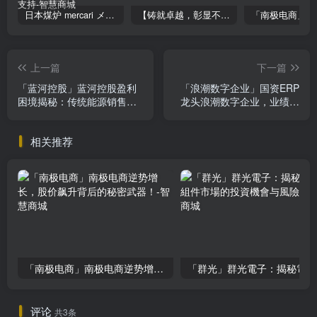
日本煤炉 mercari メルカリ cookie提取技术 安卓 苹果 雷电模拟器都可提取,指纹浏览器上号。技术支持
【铸就卓越，彰显不凡】顶级财富管理机构专属官网设计与咨询
上一篇
下一篇
「蓝河控股」蓝河控股盈利
「浪潮数字企业」国资ERP
困境揭秘：传统能源销售下
龙头浪潮数字企业，业绩翻
滑，市场前景待考
倍增长，云业务爆发，投资
价值凸显
相关推荐
「南极电商」南极电商逆势增长，股价飙升背后的秘密武器！
「
评论
共3条