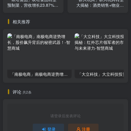
预制菜，营收增长23.87%，
大揭秘：酒类销售+物业租
投资价值解析！
赁，投资机会你抓住了吗？
相关推荐
「南极电商」南极电商逆势增长，股价飙升背后的秘密武器！
「大
评论
共2条
请登录后发表评论
登录
注册