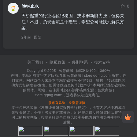
晚钟止水
0
天桥起重的行业地位很稳固，技术创新能力强，值得关
注！不过，负现金流是个隐患，希望公司能找到解决方
案。
2年前
回复
关于我们
隐私政策
侵删联系
技术支持
Copyright © 2025 ·
智慧商城
·
闽ICP备10011360号
声明：本站所有文字内容版权均属 智慧商城 | store.gqmg.com 所有，任
何媒体、网站或个人未经本网站协议授权不得转载、链接、转贴或以其
他方式复制发布/发表。如需转载请查阅”
转载声明
“ 本网站已经协议授权
的媒体、网站，在使用时必须注明"稿件来源：智慧商城 |
store.gqmg.com"，违者将依法追究责任。
股市有风险，投资需谨慎。
本平台严格遵循《发布证券研究报告暂行规定》，所有内容均不构成具
体投资建议，不作为买卖要约或推荐。所述观点仅反映研究团队在特定
时点的独立判断，投资者须结合自身风险承受能力独立决策并承担相应
后果。