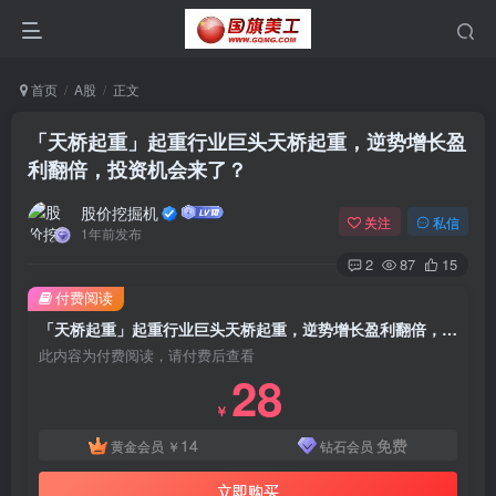
首页
A股
正文
「天桥起重」起重行业巨头天桥起重，逆势增长盈
利翻倍，投资机会来了？
股价挖掘机
关注
私信
1年前发布
2
87
15
付费阅读
「天桥起重」起重行业巨头天桥起重，逆势增长盈利翻倍，投资机会来了？
此内容为付费阅读，请付费后查看
28
￥
14
免费
黄金会员
￥
钻石会员
立即购买