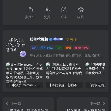
点赞
15
赞赏
分享
收藏
股价挖掘机
关注
1
1.1W+
1
3
91.1W+
每个炒股人都应该有的价值投资内参。在投资的时候，我们把自己看成是企业分析师——而不是市场分析师，也不是宏观经济分析师，更不是证券分析师。
日本煤炉 mercari メルカリ cookie提取技术 安卓 苹果 雷电模拟器都可提取,指纹浏览器上号。技术支持
【铸就卓越，彰显不凡】顶级财富管理机构专属官网设计与咨询
上一篇
下一篇
「双塔食品」双塔食品转型
「群兴玩具」群兴玩具转型