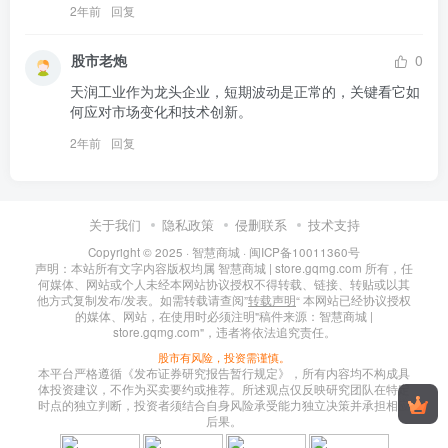
2年前
回复
股市老炮
0
天润工业作为龙头企业，短期波动是正常的，关键看它如
何应对市场变化和技术创新。
2年前
回复
关于我们
隐私政策
侵删联系
技术支持
Copyright © 2025 ·
智慧商城
·
闽ICP备10011360号
声明：本站所有文字内容版权均属 智慧商城 | store.gqmg.com 所有，任
何媒体、网站或个人未经本网站协议授权不得转载、链接、转贴或以其
他方式复制发布/发表。如需转载请查阅”
转载声明
“ 本网站已经协议授权
的媒体、网站，在使用时必须注明"稿件来源：智慧商城 |
store.gqmg.com"，违者将依法追究责任。
股市有风险，投资需谨慎。
本平台严格遵循《发布证券研究报告暂行规定》，所有内容均不构成具
体投资建议，不作为买卖要约或推荐。所述观点仅反映研究团队在特定
时点的独立判断，投资者须结合自身风险承受能力独立决策并承担相应
后果。