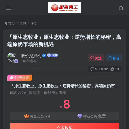
首页
港股
正文
「原生态牧业」原生态牧业：逆势增长的秘密，高
端原奶市场的新机遇
股价挖掘机
关注
私信
1年前发布
5
92
13
付费阅读
「原生态牧业」原生态牧业：逆势增长的秘密，高端原奶市场的新机遇
此内容为付费阅读，请付费后查看
8
￥
4
免费
黄金会员
￥
钻石会员
立即购买