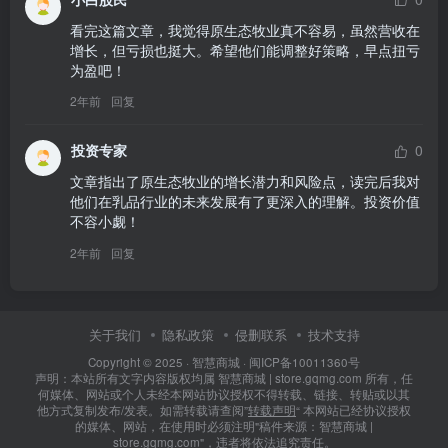
看完这篇文章，我觉得原生态牧业真不容易，虽然营收在
增长，但亏损也挺大。希望他们能调整好策略，早点扭亏
为盈吧！
2年前
回复
投资专家
0
文章指出了原生态牧业的增长潜力和风险点，读完后我对
他们在乳品行业的未来发展有了更深入的理解。投资价值
不容小觑！
2年前
回复
关于我们
隐私政策
侵删联系
技术支持
Copyright © 2025 ·
智慧商城
·
闽ICP备10011360号
声明：本站所有文字内容版权均属 智慧商城 | store.gqmg.com 所有，任
何媒体、网站或个人未经本网站协议授权不得转载、链接、转贴或以其
他方式复制发布/发表。如需转载请查阅”
转载声明
“ 本网站已经协议授权
的媒体、网站，在使用时必须注明"稿件来源：智慧商城 |
store.gqmg.com"，违者将依法追究责任。