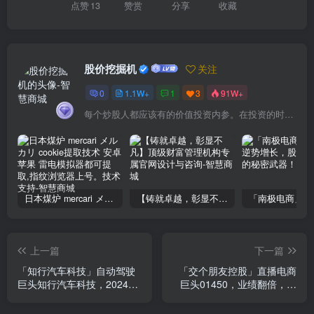
点赞
13
赞赏
分享
收藏
股价挖掘机
关注
0
1.1W+
1
3
91W+
每个炒股人都应该有的价值投资内参。在投资的时候，我们把自己看成是企业分析师——而不是市场分析师，也不是宏观经济分析师，更不是证券分析师。
日本煤炉 mercari メルカリ cookie提取技术 安卓 苹果 雷电模拟器都可提取,指纹浏览器上号。技术支持
【铸就卓越，彰显不凡】顶级财富管理机构专属官网设计与咨询
上一篇
下一篇
「知行汽车科技」自动驾驶
「交个朋友控股」直播电商
巨头知行汽车科技，2024年
巨头01450，业绩翻倍，你
营收翻倍，盈利拐点将至？
不跟绝对会后悔！