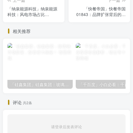
上一篇
下一篇
「纳泉能源科技」纳泉能源
「快餐帝国」快餐帝国
科技：风电市场占比
01843：品牌扩张背后的市
10.5%，盈利难题待解，投
值潜力，投资需审慎
资需谨慎！
相关推荐
「硅鑫集团」硅鑫集团：玻璃钢市场新宠，投资潜力揭秘！
「千
评论
共2条
请登录后发表评论