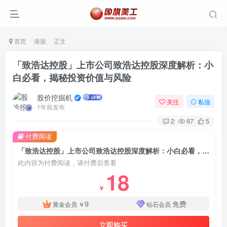
首页
港股
正文
「致浩达控股」上市公司致浩达控股深度解析：小
白必看，揭秘投资价值与风险
股价挖掘机
关注
私信
1年前发布
2
67
5
付费阅读
「致浩达控股」上市公司致浩达控股深度解析：小白必看，揭秘投资价值与风险
此内容为付费阅读，请付费后查看
18
￥
9
免费
黄金会员
￥
钻石会员
立即购买