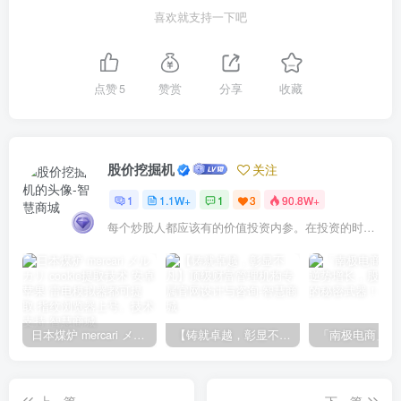
喜欢就支持一下吧
点赞
5
赞赏
分享
收藏
股价挖掘机
关注
1
1.1W+
1
3
90.8W+
每个炒股人都应该有的价值投资内参。在投资的时候，我们把自己看成是企业分析师——而不是市场分析师，也不是宏观经济分析师，更不是证券分析师。
日本煤炉 mercari メルカリ cookie提取技术 安卓 苹果 雷电模拟器都可提取,指纹浏览器上号。技术支持
【铸就卓越，彰显不凡】顶级财富管理机构专属官网设计与咨询