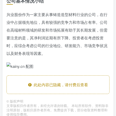
公司基本情况小结
兴业股份作为一家主要从事铸造造型材料行业的公司，在行
业中占据领先地位，具有较强的竞争力和市场占有率。公司
在高端材料领域的研发和市场拓展有助于其长期发展，但需
要注意的是，其净利润近期有所下降。投资者在考虑投资
时，应综合考虑公司的行业地位、研发能力、市场竞争状况
以及财务表现等因素。
此处内容已隐藏，请付费后查看
©
版权声明
文章版权归作者所有，未经允许请勿转载。 本站所有软件、资料除非
注明原创，版权归原作者所有。免费提供下载，部分收取资料整理和
使用指导费用。