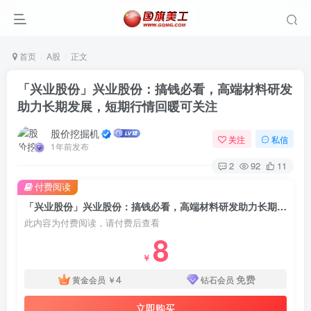
首页
A股
正文
「兴业股份」兴业股份：搞钱必看，高端材料研发
助力长期发展，短期行情回暖可关注
股价挖掘机
关注
私信
1年前发布
2
92
11
付费阅读
「兴业股份」兴业股份：搞钱必看，高端材料研发助力长期发展，短期行情回暖可关注
此内容为付费阅读，请付费后查看
8
￥
4
免费
黄金会员
￥
钻石会员
立即购买