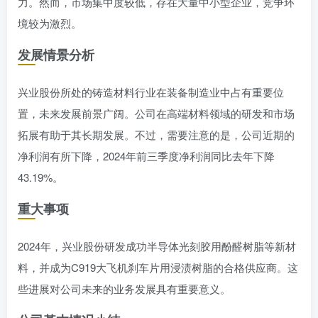
力。然而，市场集中度较低，存在大量中小型企业，竞争环
境较为激烈。
发展情景分析
兴业股份所处的铸造材料行业在装备制造业中占有重要位
置，未来发展前景广阔。公司在高端材料领域的研发和市场
拓展有助于其长期发展。不过，需要注意的是，公司近期的
净利润有所下降，2024年前三季度净利润同比去年下降
43.19%。
重大事项
2024年，兴业股份研发成功半导体光刻胶用酚醛树脂等新材
料，并成为C919大飞机刹车片用浸渍树脂的合格供应商。这
些进展对公司未来的业务发展具有重要意义。