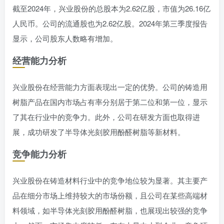
截至2024年，兴业股份的总股本为2.62亿股，市值为26.16亿
人民币。公司的流通股也为2.62亿股。2024年第三季度报告
显示，公司股东人数略有增加。
经营能力分析
兴业股份在经营能力方面表现出一定的优势。公司的铸造用
树脂产品在国内市场占有率分别居于第二位和第一位，显示
了其在行业中的竞争力。此外，公司在研发方面也取得进
展，成功研发了半导体光刻胶用酚醛树脂等新材料。
竞争能力分析
兴业股份在铸造材料行业中的竞争地位较为显著。其主要产
品在细分市场上维持较大的市场份额，且公司在某些高端材
料领域，如半导体光刻胶用酚醛树脂，也展现出较强的竞争