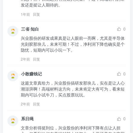
发还是挺让人期待的。
1年前
回复
三省·知白
0
兴业股份的研发成果真是让人眼前一亮啊，尤其是半导体
光刻胶那块儿，未来可期！不过，净利润下降也确实是个
隐忧，短期内可以小玩一下。
2年前
回复
小散赚钱记
0
这篇文章真给力，兴业股份搞研发那块儿，实在是让人心
潮澎湃啊！高端材料这方向，未来肯定大有可为，看来短
期内可以小试牛刀，买点股票玩玩。
2年前
回复
系日绳
0
文章分析得挺到位，兴业股份的净利润下降有点让人担