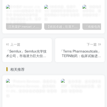
日本煤炉 mercari メルカリ cookie提取技术 安卓 苹果 雷电模拟器都可提取,指纹浏览器上号。技术支持
【铸就卓越，彰显不凡】顶级财富管理机构专属官网设计与咨询
上一篇
下一篇
「Semilux」Semilux光学技
「Terns Pharmaceuticals」
术公司，市场潜力巨大但盈
TERN制药：临床试验进展
利挑战，投资需谨慎
迅猛，股价上涨58.37%可
期？
相关推荐