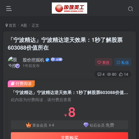
首页
A股
正文
「宁波精达」宁波精达逆天效果：1秒了解股票
603088价值所在
股价挖掘机
关注
私信
1年前发布
4
80
14
付费阅读
「宁波精达」宁波精达逆天效果：1秒了解股票603088价值所在
此内容为付费阅读，请付费后查看
8
￥
4
免费
黄金会员
￥
钻石会员
立即购买