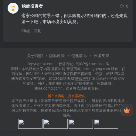
稳健投资者
0
这家公司的前景不错，但风险提示得挺到位的，还是先观
望一下吧，市场环境变幻莫测。
2年前
回复
关于我们
隐私政策
侵删联系
技术支持
Copyright © 2025 ·
智慧商城
·
闽ICP备10011360号
声明：本站所有文字内容版权均属 智慧商城 | store.gqmg.com 所有，任
何媒体、网站或个人未经本网站协议授权不得转载、链接、转贴或以其
他方式复制发布/发表。如需转载请查阅”
转载声明
“ 本网站已经协议授权
的媒体、网站，在使用时必须注明"稿件来源：智慧商城 |
store.gqmg.com"，违者将依法追究责任。
股市有风险，投资需谨慎。
本平台严格遵循《发布证券研究报告暂行规定》，所有内容均不构成具
体投资建议，不作为买卖要约或推荐。所述观点仅反映研究团队在特定
时点的独立判断，投资者须结合自身风险承受能力独立决策并承担相应
后果。