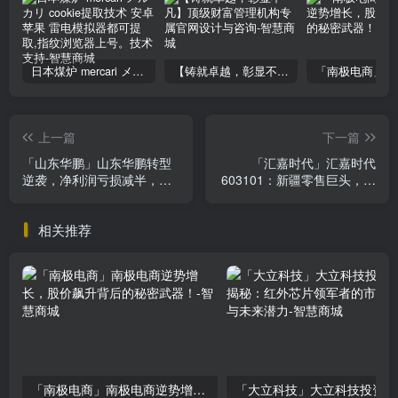
日本煤炉 mercari メルカリ cookie提取技术 安卓 苹果 雷电模拟器都可提取,指纹浏览器上号。技术支持
【铸就卓越，彰显不凡】顶级财富管理机构专属官网设计与咨询
上一篇
下一篇
「山东华鹏」山东华鹏转型
「汇嘉时代」汇嘉时代
逆袭，净利润亏损减半，投
603101：新疆零售巨头，盈
资机会来了？
利能力下滑，投资价值如何
评估？
相关推荐
「南极电商」南极电商逆势增长，股价飙升背后的秘密武器！
「大