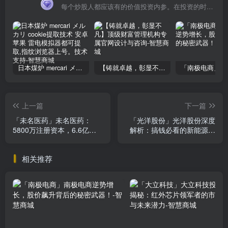
每个炒股人都应该有的价值投资内参。在投资的时候，我们把自己看成是企业分析师——而不是市场分析师，也不是宏观经济分析师，更不是证券分析师。
日本煤炉 mercari メルカリ cookie提取技术 安卓 苹果 雷电模拟器都可提取,指纹浏览器上号。技术支持
【铸就卓越，彰显不凡】顶级财富管理机构专属官网设计与咨询
上一篇
下一篇
「未名医药」未名医药：
「光洋股份」光洋股份深度
5800万注册资本，6.6亿股
解析：搞钱必看的新能源汽
本，生物医药创新领导者，
车零部件潜力股
市场竞争力凸显
相关推荐