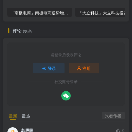
「南极电商」南极电商逆势增长，股价飙升背后的秘密武器！
「大
评论
共6条
请登录后发表评论
登录
注册
社交账号登录
只看作者
最新
最热
老股民
0