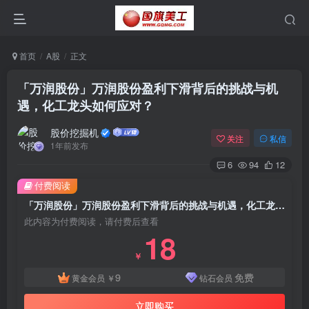
首页
A股
正文
「万润股份」万润股份盈利下滑背后的挑战与机
遇，化工龙头如何应对？
股价挖掘机
关注
私信
1年前发布
6
94
12
付费阅读
「万润股份」万润股份盈利下滑背后的挑战与机遇，化工龙头如何应对？
此内容为付费阅读，请付费后查看
18
￥
9
免费
黄金会员
￥
钻石会员
立即购买