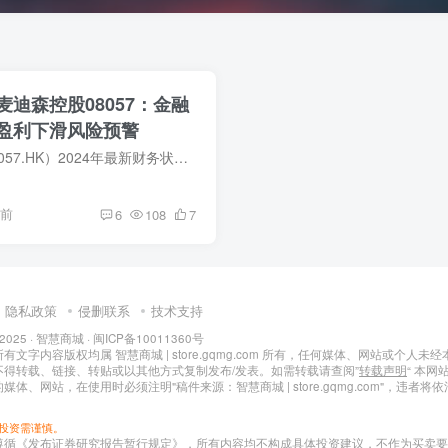
迪森控股08057：金融
盈利下滑风险预警
探索麦迪森控股（08057.HK）2024年最新财务状况与股价波动，了解其在消费信贷行业的表现和未来投资潜力，立即点击获取详细报告！
年前
6
108
7
隐私政策
侵删联系
技术支持
 2025 ·
智慧商城
·
闽ICP备10011360号
文字内容版权均属 智慧商城 | store.gqmg.com 所有，任何媒体、网站或个人未经
不得转载、链接、转贴或以其他方式复制发布/发表。如需转载请查阅”
转载声明
“ 本网
媒体、网站，在使用时必须注明"稿件来源：智慧商城 | store.gqmg.com"，违者将
投资需谨慎。
遵循《发布证券研究报告暂行规定》，所有内容均不构成具体投资建议，不作为买卖要