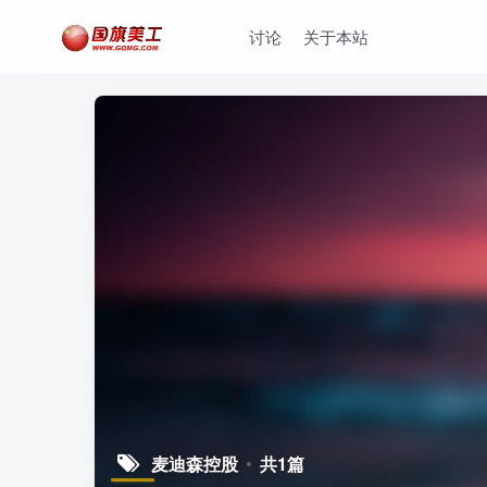
讨论
关于本站
麦迪森控股
共1篇