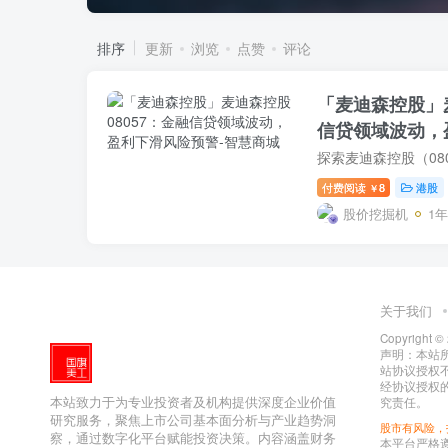
排序
更新
浏览
点赞
评论
「麦迪森控股」麦
信贷领域波动，
付费阅读
8
港股
￥
股价挖掘机
1
关于我们
Copyright ©
声明：本站所有
站协议授权
经协议授权的
本站致力于为专业投资者及机构提供深度企业价值
究责任。
研究服务，聚焦上市公司基本面分析与产业趋势洞
股市有风险，
察，通过数字化平台赋能投资决策。内容涵盖财务
本平台严格