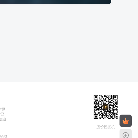
本网
站已
依法追
股价挖掘机
约或