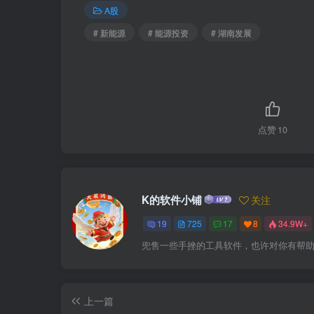
A股
# 新能源
# 能源投资
# 湖南发展
点赞
10
K的软件小铺
关注
19
725
17
8
34.9W+
兜售一些手挫的工具软件，也许对你有帮助
上一篇