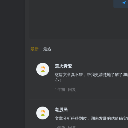
最新
最热
萤火青瓷
这篇文章真不错，帮我更清楚地了解了湖
心！
1年前
回复
老股民
文章分析得很到位，湖南发展的估值确实
1年前
回复