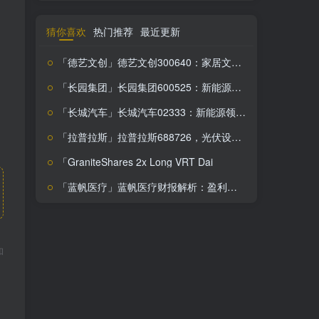
猜你喜欢
热门推荐
最近更新
、
「德艺文创」德艺文创300640：家居文创出口商的盈利预警，投资需谨慎
「长园集团」长园集团600525：新能源业务拓展，市场竞争力强劲，投资价值凸显
「长城汽车」长城汽车02333：新能源领军者，盈利能力飙升，投资价值凸显
「拉普拉斯」拉普拉斯688726，光伏设备黑马，你不关注绝对会后悔！
「GraniteShares 2x Long VRT Dai
「蓝帆医疗」蓝帆医疗财报解析：盈利难题下的逆势增长潜力
和