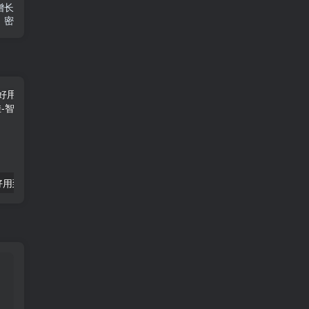
增长
密
「飞龙股份」好用到哭飞龙股份只需1秒便可开挂
「晨光电缆」“晨光电缆：北交所上市，盈利稳定，但面临行业挑战