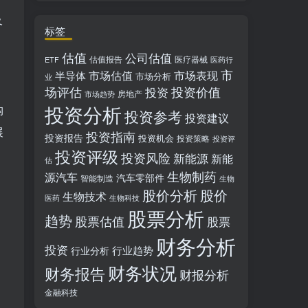
及
标签
估值
公司估值
估值报告
医疗器械
ETF
医药行
市
市场估值
市场表现
半导体
市场分析
业
场评估
投资价值
投资
房地产
市场趋势
投资分析
构
投资参考
投资建议
展
投资指南
投资报告
投资机会
投资策略
投资评
投资评级
投资风险
新能源
新能
估
生物制药
源汽车
汽车零部件
智能制造
生物
股价分析
股价
生物技术
医药
生物科技
股票分析
趋势
股票估值
股票
财务分析
投资
行业趋势
行业分析
财务状况
财务报告
财报分析
金融科技