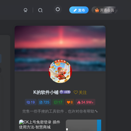
发布
开通会员
K的软件小铺
关注
19
725
17
8
34.9W+
兜售一些手挫的工具软件，也许对你有帮助🔧