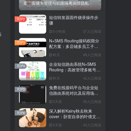
案：实体卡管理与权限隔离保障隐私
短信转发器固件烧录操作步
TOP2
骤
5小时前
37人已阅读
站
N+SMS Routing接码权限分
TOP3
配方案：多店铺多员工子账
号的高效短信路由管理
昨天
48人已阅读
企业短信路由系统N+SMS
TOP4
Routing：高效管理多账号验
证码的专业解决方案
昨天
42人已阅读
免费在线接码平台与企业短
TOP5
信路由系统对比及应用场景
详解
3天前
39人已阅读
深入解析Kainy秋去秋来
TOP6
cover：卧室自录的叶倩文经
典粤语情歌翻唱
5天前
43人已阅读