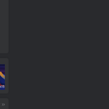
掘金中国AI市场：微软AI云合作伙伴计划的注册与盈利之道
别买备用机了！全渠道运营的生死劫，全藏在毫无性感的“验证码路由”里
49.9元微信多开–永久使用微信双开-IOS通用稳不闪退
转
篇