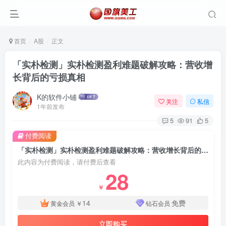
首页
A股
正文
「实朴检测」实朴检测盈利难题破解攻略：营收增
长背后的亏损真相
K的软件小铺
关注
私信
1年前发布
5
91
5
付费阅读
「实朴检测」实朴检测盈利难题破解攻略：营收增长背后的亏损真相
此内容为付费阅读，请付费后查看
28
￥
14
免费
黄金会员
￥
钻石会员
立即购买