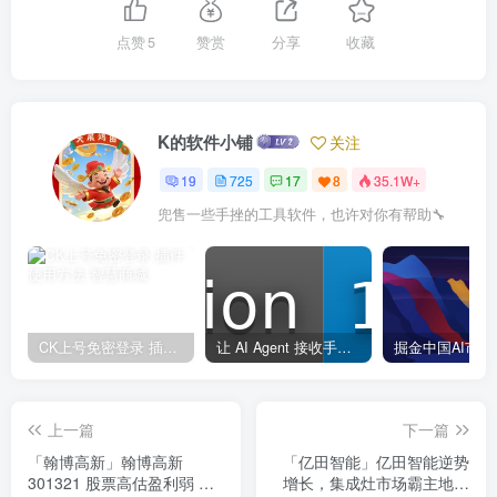
点赞
5
赞赏
分享
收藏
K的软件小铺
关注
19
725
17
8
35.1W+
兜售一些手挫的工具软件，也许对你有帮助🔧
CK上号免密登录 插件使用方法
让 AI Agent 接收手机短信验证码的 skill
上一篇
下一篇
「翰博高新」翰博高新
「亿田智能」亿田智能逆势
301321 股票高估盈利弱 投
增长，集成灶市场霸主地位