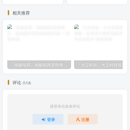
资需谨慎
稳固，投资价
相关推荐
「南极电商」南极电商逆势增长，股价飙升背后的秘密武器！
「大
评论
共5条
请登录后发表评论
登录
注册