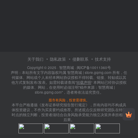
关于我们
隐私政策
侵删联系
技术支持
Copyright © 2025 ·
智慧商城
·
闽ICP备10011360号
声明：本站所有文字内容版权均属 智慧商城 | store.gqmg.com 所有，任
何媒体、网站或个人未经本网站协议授权不得转载、链接、转贴或以其
他方式复制发布/发表。如需转载请查阅”
转载声明
“ 本网站已经协议授权
的媒体、网站，在使用时必须注明"稿件来源：智慧商城 |
store.gqmg.com"，违者将依法追究责任。
股市有风险，投资需谨慎。
本平台严格遵循《发布证券研究报告暂行规定》，所有内容均不构成具
体投资建议，不作为买卖要约或推荐。所述观点仅反映研究团队在特定
时点的独立判断，投资者须结合自身风险承受能力独立决策并承担相应
后果。