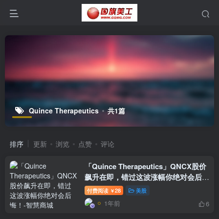
Quince Therapeutics
共1篇
排序
更新
浏览
点赞
评论
「Quince Therapeutics」QNCX股价
飙升在即，错过这波涨幅你绝对会后
悔！
付费阅读
28
美股
￥
1年前
6