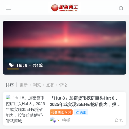
Hut 8
共1篇
排序
更新
浏览
点赞
评论
「Hut 8」加密货币挖矿巨头Hut 8，
2025年或实现35EH/s挖矿能力，投资
价值解析
付费阅读
38
美股
￥
1年前
15