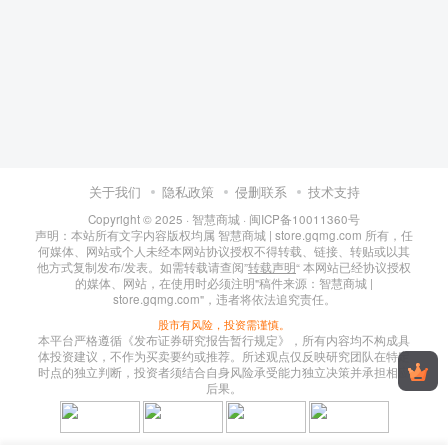
关于我们
隐私政策
侵删联系
技术支持
Copyright © 2025 ·
智慧商城
·
闽ICP备10011360号
声明：本站所有文字内容版权均属 智慧商城 | store.gqmg.com 所有，任
何媒体、网站或个人未经本网站协议授权不得转载、链接、转贴或以其
他方式复制发布/发表。如需转载请查阅”
转载声明
“ 本网站已经协议授权
的媒体、网站，在使用时必须注明"稿件来源：智慧商城 |
store.gqmg.com"，违者将依法追究责任。
股市有风险，投资需谨慎。
本平台严格遵循《发布证券研究报告暂行规定》，所有内容均不构成具
体投资建议，不作为买卖要约或推荐。所述观点仅反映研究团队在特定
时点的独立判断，投资者须结合自身风险承受能力独立决策并承担相应
后果。