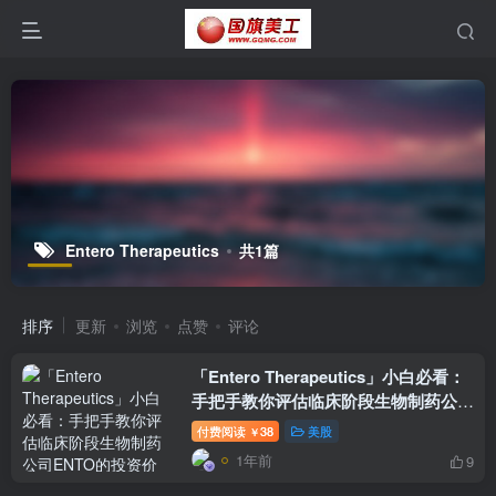
Entero Therapeutics
共1篇
排序
更新
浏览
点赞
评论
「Entero Therapeutics」小白必看：
手把手教你评估临床阶段生物制药公司
ENTO的投资价值
付费阅读
38
美股
￥
1年前
9