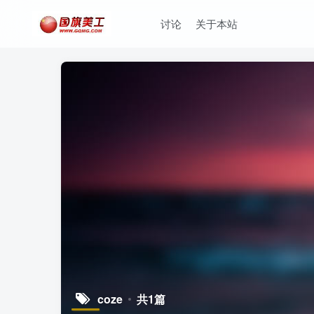
讨论
关于本站
coze
共1篇