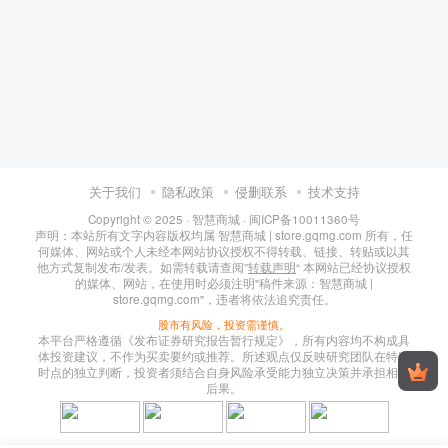
关于我们
隐私政策
侵删联系
技术支持
Copyright © 2025 ·
智慧商城
·
闽ICP备10011360号
声明：本站所有文字内容版权均属 智慧商城 | store.gqmg.com 所有，任
何媒体、网站或个人未经本网站协议授权不得转载、链接、转贴或以其
他方式复制发布/发表。如需转载请查阅”
转载声明
“ 本网站已经协议授权
的媒体、网站，在使用时必须注明"稿件来源：智慧商城 |
store.gqmg.com"，违者将依法追究责任。
股市有风险，投资需谨慎。
本平台严格遵循《发布证券研究报告暂行规定》，所有内容均不构成具
体投资建议，不作为买卖要约或推荐。所述观点仅反映研究团队在特定
时点的独立判断，投资者须结合自身风险承受能力独立决策并承担相应
后果。