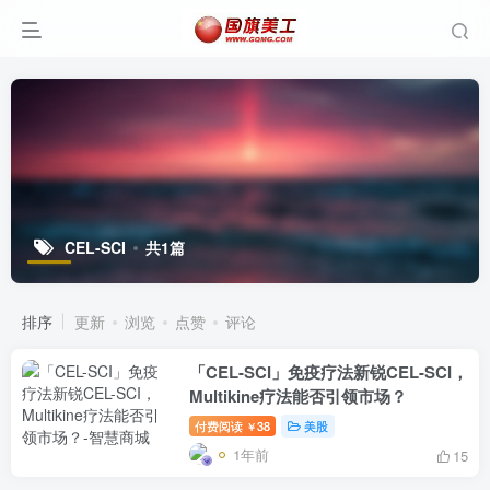
CEL-SCI
共1篇
排序
更新
浏览
点赞
评论
「CEL-SCI」免疫疗法新锐CEL-SCI，
Multikine疗法能否引领市场？
付费阅读
38
美股
￥
1年前
15