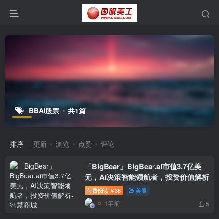
BBAI股票
共1篇
排序
更新
浏览
点赞
评论
「BigBear」BigBear.ai市值3.7亿美
元，AI决策智能领航者，投资价值解析
付费阅读
38
美股
￥
1年前
5