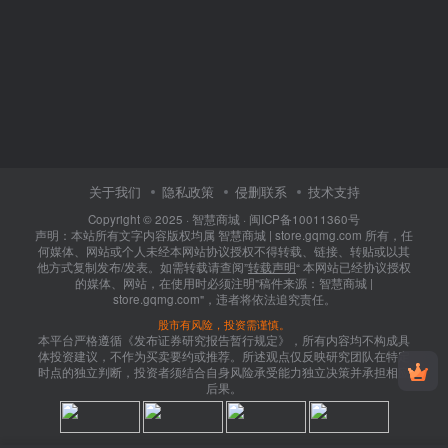
关于我们
隐私政策
侵删联系
技术支持
Copyright © 2025 ·
智慧商城
·
闽ICP备10011360号
声明：本站所有文字内容版权均属 智慧商城 | store.gqmg.com 所有，任
何媒体、网站或个人未经本网站协议授权不得转载、链接、转贴或以其
他方式复制发布/发表。如需转载请查阅”
转载声明
“ 本网站已经协议授权
的媒体、网站，在使用时必须注明"稿件来源：智慧商城 |
store.gqmg.com"，违者将依法追究责任。
股市有风险，投资需谨慎。
本平台严格遵循《发布证券研究报告暂行规定》，所有内容均不构成具
体投资建议，不作为买卖要约或推荐。所述观点仅反映研究团队在特定
时点的独立判断，投资者须结合自身风险承受能力独立决策并承担相应
后果。