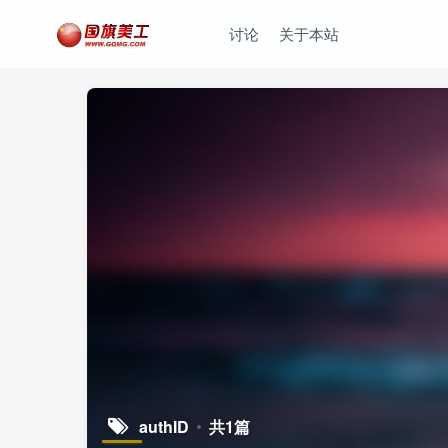
讨论
关于本站
authID
共1篇