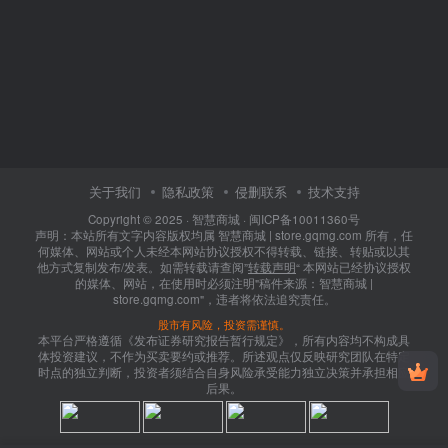
关于我们
隐私政策
侵删联系
技术支持
Copyright © 2025 ·
智慧商城
·
闽ICP备10011360号
声明：本站所有文字内容版权均属 智慧商城 | store.gqmg.com 所有，任
何媒体、网站或个人未经本网站协议授权不得转载、链接、转贴或以其
他方式复制发布/发表。如需转载请查阅”
转载声明
“ 本网站已经协议授权
的媒体、网站，在使用时必须注明"稿件来源：智慧商城 |
store.gqmg.com"，违者将依法追究责任。
股市有风险，投资需谨慎。
本平台严格遵循《发布证券研究报告暂行规定》，所有内容均不构成具
体投资建议，不作为买卖要约或推荐。所述观点仅反映研究团队在特定
时点的独立判断，投资者须结合自身风险承受能力独立决策并承担相应
后果。