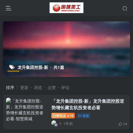
龙升集团控股-新
共1篇
排序
更新
浏览
点赞
评论
「龙升集团控股-新」龙升集团控股逆
势增长藏玄机投资者必看
付费阅读
18
港股
￥
1年前
14