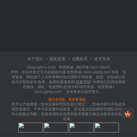
关于我们
隐私政策
侵删联系
技术支持
Copyright © 2025 ·
智慧商城
·
闽ICP备10011360号
声明：本站所有文字内容版权均属 智慧商城 | store.gqmg.com 所有，任
何媒体、网站或个人未经本网站协议授权不得转载、链接、转贴或以其
他方式复制发布/发表。如需转载请查阅”
转载声明
“ 本网站已经协议授权
的媒体、网站，在使用时必须注明"稿件来源：智慧商城 |
store.gqmg.com"，违者将依法追究责任。
股市有风险，投资需谨慎。
本平台严格遵循《发布证券研究报告暂行规定》，所有内容均不构成具
体投资建议，不作为买卖要约或推荐。所述观点仅反映研究团队在特定
时点的独立判断，投资者须结合自身风险承受能力独立决策并承担相应
后果。