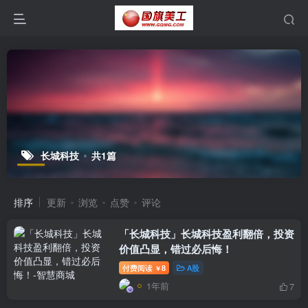
长城科技
共1篇
排序
更新
浏览
点赞
评论
「长城科技」长城科技盈利翻倍，投资
价值凸显，错过必后悔！
付费阅读
8
A股
￥
1年前
7