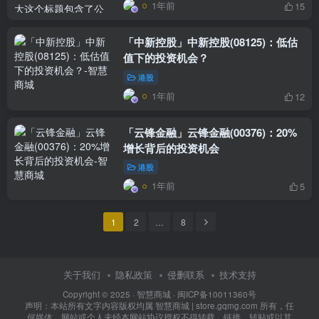
1年前
15
「中新控股」中新控股(08125)：低估
值下的投资机会？
港股
1年前
12
「云锋金融」云锋金融(00376)：20%
增长背后的投资机会
港股
1年前
5
1
2
…
8
关于我们
隐私政策
侵删联系
技术支持
Copyright © 2025 ·
智慧商城
·
闽ICP备10011360号
声明：本站所有文字内容版权均属 智慧商城 | store.gqmg.com 所有，任
何媒体、网站或个人未经本网站协议授权不得转载、链接、转贴或以其