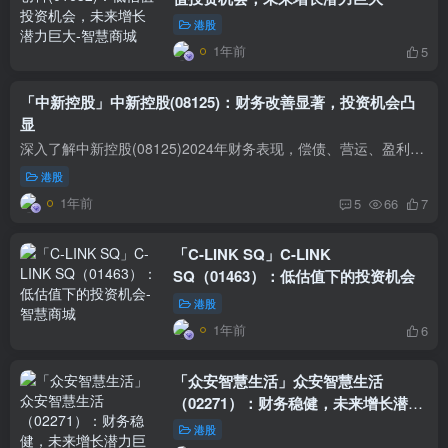
港股
1年前
5
「中新控股」中新控股(08125)：财务改善显著，投资机会凸
显
深入了解中新控股(08125)2024年财务表现，偿债、营运、盈利及成长能力均有所改善，内在价值被低估，立即点击获取详细投资报告！
港股
1年前
5
66
7
「C-LINK SQ」C-LINK
SQ（01463）：低估值下的投资机会
港股
1年前
6
「众安智慧生活」众安智慧生活
（02271）：财务稳健，未来增长潜力
巨大这个标题包含了公司名称和股票代
港股
码，强调了公司的财务状况和