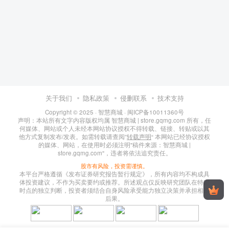
关于我们
隐私政策
侵删联系
技术支持
Copyright © 2025 ·
智慧商城
·
闽ICP备10011360号
声明：本站所有文字内容版权均属 智慧商城 | store.gqmg.com 所有，任
何媒体、网站或个人未经本网站协议授权不得转载、链接、转贴或以其
他方式复制发布/发表。如需转载请查阅”
转载声明
“ 本网站已经协议授权
的媒体、网站，在使用时必须注明"稿件来源：智慧商城 |
store.gqmg.com"，违者将依法追究责任。
股市有风险，投资需谨慎。
本平台严格遵循《发布证券研究报告暂行规定》，所有内容均不构成具
体投资建议，不作为买卖要约或推荐。所述观点仅反映研究团队在特定
时点的独立判断，投资者须结合自身风险承受能力独立决策并承担相应
后果。