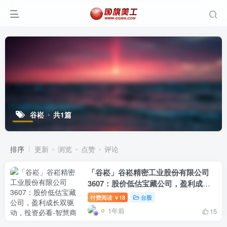
谷崧
共1篇
排序
更新
浏览
点赞
评论
「谷崧」谷崧精密工业股份有限公司
3607：股价低估宝藏公司，盈利成长
双驱动，投资必看
付费阅读
18
台股
￥
1年前
15