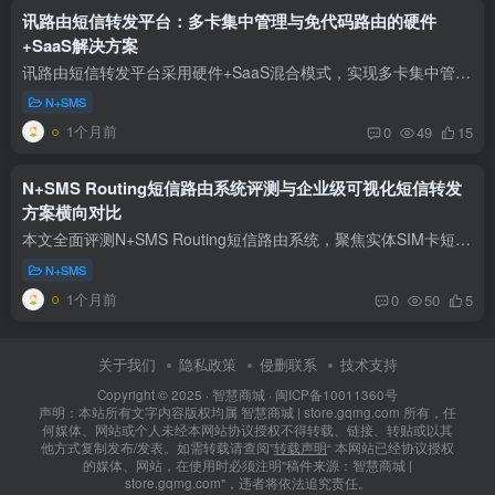
讯路由短信转发平台：多卡集中管理与免代码路由的硬件
+SaaS解决方案
讯路由短信转发平台采用硬件+SaaS混合模式，实现多卡集中管理和免代码短信路由配置，支持实体手机卡短信推送，适合多账号矩阵团队高效管理短信验证码。
N+SMS
1个月前
0
49
15
N+SMS Routing短信路由系统评测与企业级可视化短信转发
方案横向对比
本文全面评测N+SMS Routing短信路由系统，聚焦实体SIM卡短信接收、可视化短信路由分发及企业团队权限隔离，推荐多款同类企业级短信转发方案，助力电商店群、MCN及运维团队高效管理短信。
N+SMS
1个月前
0
50
5
关于我们
隐私政策
侵删联系
技术支持
Copyright © 2025 ·
智慧商城
·
闽ICP备10011360号
声明：本站所有文字内容版权均属 智慧商城 | store.gqmg.com 所有，任
何媒体、网站或个人未经本网站协议授权不得转载、链接、转贴或以其
他方式复制发布/发表。如需转载请查阅”
转载声明
“ 本网站已经协议授权
的媒体、网站，在使用时必须注明"稿件来源：智慧商城 |
store.gqmg.com"，违者将依法追究责任。