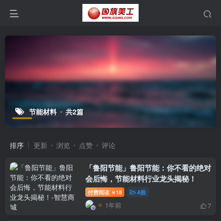
节能材料
共2篇
排序
更新
浏览
点赞
评论
「鲁阳节能」鲁阳节能：你不看的绝对
会后悔，节能材料行业龙头揭秘！
付费阅读
18
A股
￥
1年前
7