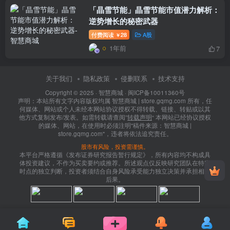
「晶雪节能」晶雪节能市值潜力解析：
逆势增长的秘密武器
付费阅读
28
A股
￥
1年前
7
关于我们
隐私政策
侵删联系
技术支持
Copyright © 2025 ·
智慧商城
·
闽ICP备10011360号
声明：本站所有文字内容版权均属 智慧商城 | store.gqmg.com 所有，任
何媒体、网站或个人未经本网站协议授权不得转载、链接、转贴或以其
他方式复制发布/发表。如需转载请查阅”
转载声明
“ 本网站已经协议授权
的媒体、网站，在使用时必须注明"稿件来源：智慧商城 |
store.gqmg.com"，违者将依法追究责任。
股市有风险，投资需谨慎。
本平台严格遵循《发布证券研究报告暂行规定》，所有内容均不构成具
体投资建议，不作为买卖要约或推荐。所述观点仅反映研究团队在特定
时点的独立判断，投资者须结合自身风险承受能力独立决策并承担相应
后果。