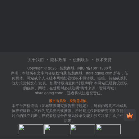
关于我们
隐私政策
侵删联系
技术支持
Copyright © 2025 ·
智慧商城
·
闽ICP备10011360号
声明：本站所有文字内容版权均属 智慧商城 | store.gqmg.com 所有，任
何媒体、网站或个人未经本网站协议授权不得转载、链接、转贴或以其
他方式复制发布/发表。如需转载请查阅”
转载声明
“ 本网站已经协议授权
的媒体、网站，在使用时必须注明"稿件来源：智慧商城 |
store.gqmg.com"，违者将依法追究责任。
股市有风险，投资需谨慎。
本平台严格遵循《发布证券研究报告暂行规定》，所有内容均不构成具
体投资建议，不作为买卖要约或推荐。所述观点仅反映研究团队在特定
时点的独立判断，投资者须结合自身风险承受能力独立决策并承担相应
后果。