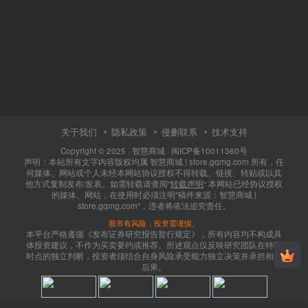
关于我们
隐私政策
侵删联系
技术支持
Copyright © 2025 ·
智慧商城
·
闽ICP备10011360号
声明：本站所有文字内容版权均属 智慧商城 | store.gqmg.com 所有，任
何媒体、网站或个人未经本网站协议授权不得转载、链接、转贴或以其
他方式复制发布/发表。如需转载请查阅”
转载声明
“ 本网站已经协议授权
的媒体、网站，在使用时必须注明"稿件来源：智慧商城 |
store.gqmg.com"，违者将依法追究责任。
股市有风险，投资需谨慎。
本平台严格遵循《发布证券研究报告暂行规定》，所有内容均不构成具
体投资建议，不作为买卖要约或推荐。所述观点仅反映研究团队在特定
时点的独立判断，投资者须结合自身风险承受能力独立决策并承担相应
后果。