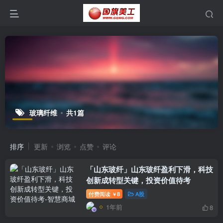
玻璃纤维
共1篇
排序
更新
浏览
点赞
评论
「山东玻纤」山东玻纤盈利下滑，科技
创新成转型关键，投资价值待考
付费阅读
8
A股
￥
1年前
8