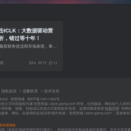
击ICLK：大数据驱动营
析，错过等十年！
了解爱点击（ICLK）最新财务状况和市场表现，掌握2024年投资机会，立即点击获取详细报告！
年前
4
77
11
隐私政策
侵删联系
技术支持
 2025 ·
智慧商城
·
闽ICP备10011360号
文字内容版权均属 智慧商城 | store.gqmg.com 所有，任何媒体、网站或个人未经
不得转载、链接、转贴或以其他方式复制发布/发表。如需转载请查阅”
转载声明
“ 本网
媒体、网站，在使用时必须注明"稿件来源：智慧商城 | store.gqmg.com"，违者将
投资需谨慎。
遵循《发布证券研究报告暂行规定》，所有内容均不构成具体投资建议，不作为买卖要