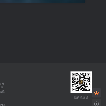
本网
站已
依法追
股价挖掘机
约或