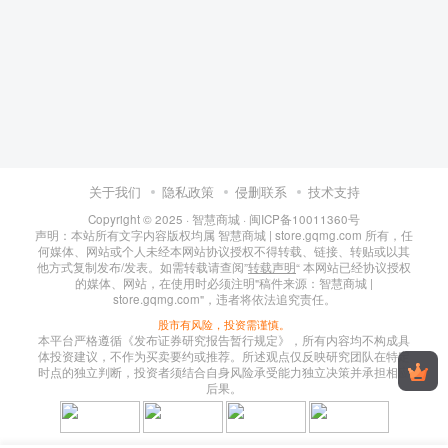
关于我们
隐私政策
侵删联系
技术支持
Copyright © 2025 ·
智慧商城
·
闽ICP备10011360号
声明：本站所有文字内容版权均属 智慧商城 | store.gqmg.com 所有，任
何媒体、网站或个人未经本网站协议授权不得转载、链接、转贴或以其
他方式复制发布/发表。如需转载请查阅”
转载声明
“ 本网站已经协议授权
的媒体、网站，在使用时必须注明"稿件来源：智慧商城 |
store.gqmg.com"，违者将依法追究责任。
股市有风险，投资需谨慎。
本平台严格遵循《发布证券研究报告暂行规定》，所有内容均不构成具
体投资建议，不作为买卖要约或推荐。所述观点仅反映研究团队在特定
时点的独立判断，投资者须结合自身风险承受能力独立决策并承担相应
后果。