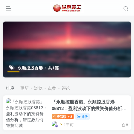
永顺控股香港
共1篇
排序
更新
浏览
点赞
评论
「永顺控股香港」永顺控股香港
06812：盈利波动下的投资价值分析，
错过必后悔
付费阅读
8
港股
￥
1年前
8