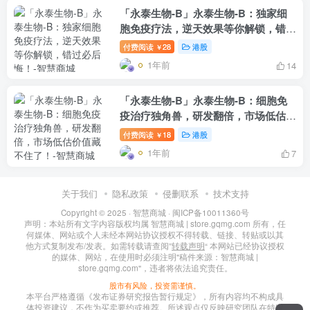
「永泰生物-B」永泰生物-B：独家细
胞免疫疗法，逆天效果等你解锁，错过
必后悔！
付费阅读
28
港股
￥
1年前
14
「永泰生物-B」永泰生物-B：细胞免
疫治疗独角兽，研发翻倍，市场低估价
值藏不住了！
付费阅读
18
港股
￥
1年前
7
关于我们
隐私政策
侵删联系
技术支持
Copyright © 2025 ·
智慧商城
·
闽ICP备10011360号
声明：本站所有文字内容版权均属 智慧商城 | store.gqmg.com 所有，任
何媒体、网站或个人未经本网站协议授权不得转载、链接、转贴或以其
他方式复制发布/发表。如需转载请查阅”
转载声明
“ 本网站已经协议授权
的媒体、网站，在使用时必须注明"稿件来源：智慧商城 |
store.gqmg.com"，违者将依法追究责任。
股市有风险，投资需谨慎。
本平台严格遵循《发布证券研究报告暂行规定》，所有内容均不构成具
体投资建议，不作为买卖要约或推荐。所述观点仅反映研究团队在特定