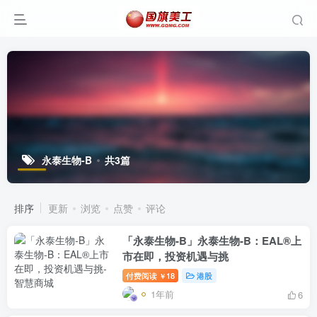
永泰生物-B
共3篇
排序
更新
浏览
点赞
评论
「永泰生物-B」永泰生物-B：EAL®上
市在即，投资机遇与挑
付费阅读
18
港股
￥
1年前
6