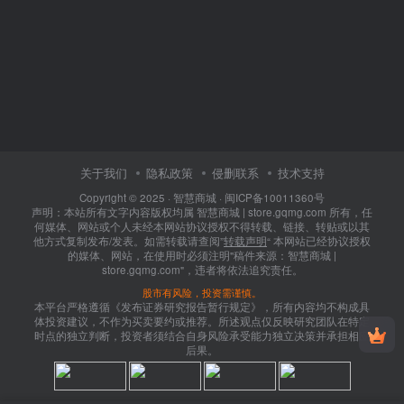
关于我们
隐私政策
侵删联系
技术支持
Copyright © 2025 ·
智慧商城
·
闽ICP备10011360号
声明：本站所有文字内容版权均属 智慧商城 | store.gqmg.com 所有，任
何媒体、网站或个人未经本网站协议授权不得转载、链接、转贴或以其
他方式复制发布/发表。如需转载请查阅”
转载声明
“ 本网站已经协议授权
的媒体、网站，在使用时必须注明"稿件来源：智慧商城 |
store.gqmg.com"，违者将依法追究责任。
股市有风险，投资需谨慎。
本平台严格遵循《发布证券研究报告暂行规定》，所有内容均不构成具
体投资建议，不作为买卖要约或推荐。所述观点仅反映研究团队在特定
时点的独立判断，投资者须结合自身风险承受能力独立决策并承担相应
后果。