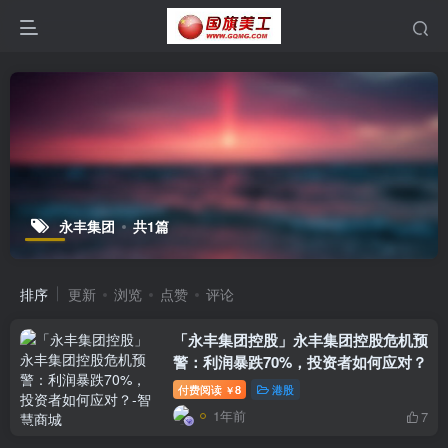
永丰集团
共1篇
排序
更新
浏览
点赞
评论
「永丰集团控股」永丰集团控股危机预
警：利润暴跌70%，投资者如何应对？
付费阅读
8
港股
￥
1年前
7