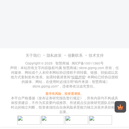
关于我们
隐私政策
侵删联系
技术支持
Copyright © 2025 ·
智慧商城
·
闽ICP备10011360号
声明：本站所有文字内容版权均属 智慧商城 | store.gqmg.com 所有，任
何媒体、网站或个人未经本网站协议授权不得转载、链接、转贴或以其
他方式复制发布/发表。如需转载请查阅”
转载声明
“ 本网站已经协议授权
的媒体、网站，在使用时必须注明"稿件来源：智慧商城 |
store.gqmg.com"，违者将依法追究责任。
股市有风险，投资需谨慎。
本平台严格遵循《发布证券研究报告暂行规定》，所有内容均不构成具
体投资建议，不作为买卖要约或推荐。所述观点仅反映研究团队在特定
时点的独立判断，投资者须结合自身风险承受能力独立决策并承担相应
后果。