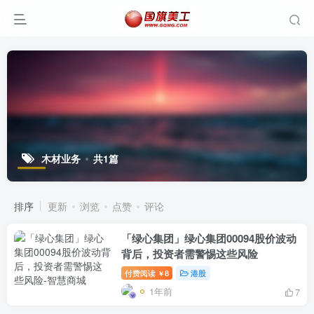
木材业务
共1篇
排序
更新
浏览
点赞
评论
「绿心集团」绿心集团00094股价波动
背后，投资者需警惕这些风险
付费阅读
8
港股
￥
1年前
7