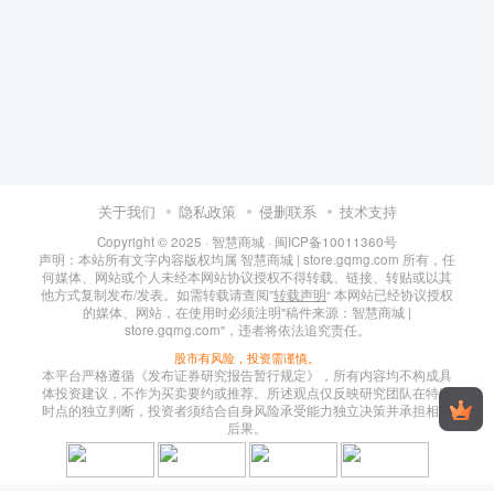
关于我们
隐私政策
侵删联系
技术支持
Copyright © 2025 ·
智慧商城
·
闽ICP备10011360号
声明：本站所有文字内容版权均属 智慧商城 | store.gqmg.com 所有，任
何媒体、网站或个人未经本网站协议授权不得转载、链接、转贴或以其
他方式复制发布/发表。如需转载请查阅”
转载声明
“ 本网站已经协议授权
的媒体、网站，在使用时必须注明"稿件来源：智慧商城 |
store.gqmg.com"，违者将依法追究责任。
股市有风险，投资需谨慎。
本平台严格遵循《发布证券研究报告暂行规定》，所有内容均不构成具
体投资建议，不作为买卖要约或推荐。所述观点仅反映研究团队在特定
时点的独立判断，投资者须结合自身风险承受能力独立决策并承担相应
后果。