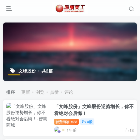
文峰股份
共2篇
排序
更新
浏览
点赞
评论
「文峰股份」文峰股份逆势增长，你不
看绝对会后悔！
付费阅读
38
A股
￥
1年前
13