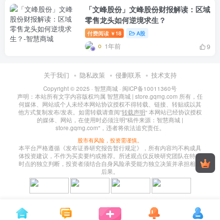
「文峰股份」文峰股份财报解读：区域
零售龙头如何逆境求生？
付费阅读
18
A股
￥
1年前
9
关于我们
隐私政策
侵删联系
技术支持
Copyright © 2025 ·
智慧商城
·
闽ICP备10011360号
声明：本站所有文字内容版权均属 智慧商城 | store.gqmg.com 所有，任
何媒体、网站或个人未经本网站协议授权不得转载、链接、转贴或以其
他方式复制发布/发表。如需转载请查阅”
转载声明
“ 本网站已经协议授权
的媒体、网站，在使用时必须注明"稿件来源：智慧商城 |
store.gqmg.com"，违者将依法追究责任。
股市有风险，投资需谨慎。
本平台严格遵循《发布证券研究报告暂行规定》，所有内容均不构成具
体投资建议，不作为买卖要约或推荐。所述观点仅反映研究团队在特定
时点的独立判断，投资者须结合自身风险承受能力独立决策并承担相应
后果。