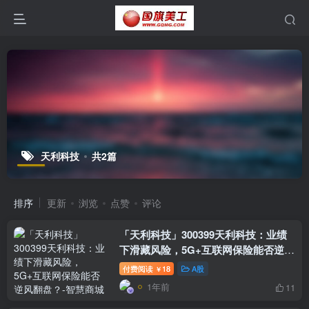
天利科技
共2篇
排序
更新
浏览
点赞
评论
「天利科技」300399天利科技：业绩
下滑藏风险，5G+互联网保险能否逆风
翻盘？
付费阅读
18
A股
￥
1年前
11