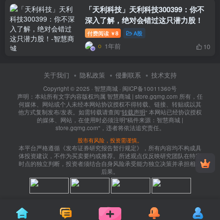
「天利科技」天利科技300399：你不
深入了解，绝对会错过这只潜力股！
付费阅读
8
A股
￥
1年前
10
关于我们
隐私政策
侵删联系
技术支持
Copyright © 2025 ·
智慧商城
·
闽ICP备10011360号
声明：本站所有文字内容版权均属 智慧商城 | store.gqmg.com 所有，任
何媒体、网站或个人未经本网站协议授权不得转载、链接、转贴或以其
他方式复制发布/发表。如需转载请查阅”
转载声明
“ 本网站已经协议授权
的媒体、网站，在使用时必须注明"稿件来源：智慧商城 |
store.gqmg.com"，违者将依法追究责任。
股市有风险，投资需谨慎。
本平台严格遵循《发布证券研究报告暂行规定》，所有内容均不构成具
体投资建议，不作为买卖要约或推荐。所述观点仅反映研究团队在特定
时点的独立判断，投资者须结合自身风险承受能力独立决策并承担相应
后果。