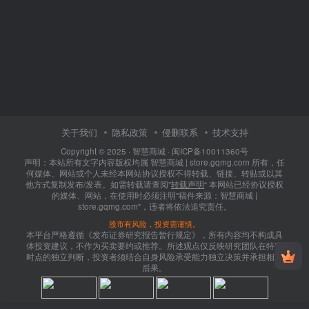
关于我们
隐私政策
侵删联系
技术支持
Copyright © 2025 ·
智慧商城
·
闽ICP备10011360号
声明：本站所有文字内容版权均属 智慧商城 | store.gqmg.com 所有，任
何媒体、网站或个人未经本网站协议授权不得转载、链接、转贴或以其
他方式复制发布/发表。如需转载请查阅”
转载声明
“ 本网站已经协议授权
的媒体、网站，在使用时必须注明"稿件来源：智慧商城 |
store.gqmg.com"，违者将依法追究责任。
股市有风险，投资需谨慎。
本平台严格遵循《发布证券研究报告暂行规定》，所有内容均不构成具
体投资建议，不作为买卖要约或推荐。所述观点仅反映研究团队在特定
时点的独立判断，投资者须结合自身风险承受能力独立决策并承担相应
后果。