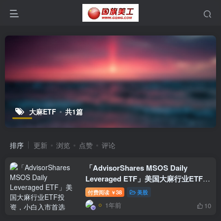
大麻ETF
共1篇
排序
更新
浏览
点赞
评论
「AdvisorShares MSOS Daily
Leveraged ETF」美国大麻行业ETF投
资，小白入市首选MSOX赚翻指南
付费阅读
38
美股
￥
1年前
10