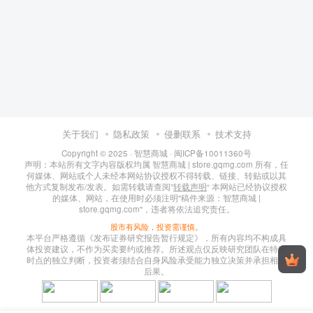
关于我们
隐私政策
侵删联系
技术支持
Copyright © 2025 ·
智慧商城
·
闽ICP备10011360号
声明：本站所有文字内容版权均属 智慧商城 | store.gqmg.com 所有，任
何媒体、网站或个人未经本网站协议授权不得转载、链接、转贴或以其
他方式复制发布/发表。如需转载请查阅”
转载声明
“ 本网站已经协议授权
的媒体、网站，在使用时必须注明"稿件来源：智慧商城 |
store.gqmg.com"，违者将依法追究责任。
股市有风险，投资需谨慎。
本平台严格遵循《发布证券研究报告暂行规定》，所有内容均不构成具
体投资建议，不作为买卖要约或推荐。所述观点仅反映研究团队在特定
时点的独立判断，投资者须结合自身风险承受能力独立决策并承担相应
后果。