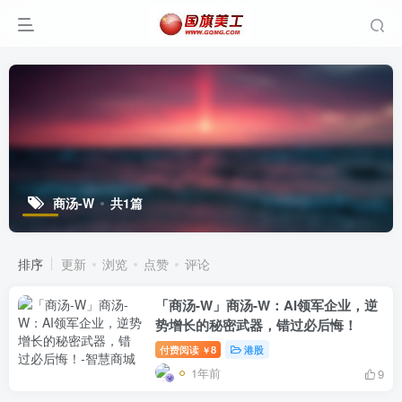
商汤-W
共1篇
排序
更新
浏览
点赞
评论
「商汤-W」商汤-W：AI领军企业，逆
势增长的秘密武器，错过必后悔！
付费阅读
8
港股
￥
1年前
9